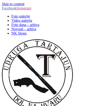
Skip to content
Facebook
Instagram
Foto galerije
Video galerija
Foto dana – arhiva
Novosti – arhiva
NK Sloga