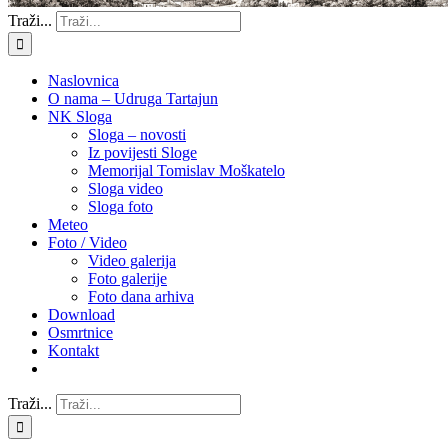
Traži...
Naslovnica
O nama – Udruga Tartajun
NK Sloga
Sloga – novosti
Iz povijesti Sloge
Memorijal Tomislav Moškatelo
Sloga video
Sloga foto
Meteo
Foto / Video
Video galerija
Foto galerije
Foto dana arhiva
Download
Osmrtnice
Kontakt
Traži...