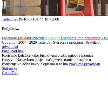
Tartajun
2019-10-07T01:44:18+02:00
Podjelite...
Facebook
X
Reddit
LinkedIn
WhatsApp
Telegram
Tumblr
Pinterest
Vk
Xi
Copyright 2007 -
2026
Tartajun
| Sva prava pridržana |
Pravila o
privatnosti
Page load link
Koristimo kolačiće kako bismo vam pružili najbolje moguće
iskustvo. Nastavkom posjete našoj web stranici pristajete na
korištenje kolačića kako je opisano u našim
Pravilima privatnosti
.
Slažem se
Go to Top