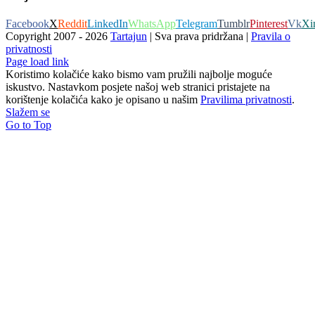
Facebook
X
Reddit
LinkedIn
WhatsApp
Telegram
Tumblr
Pinterest
Vk
Xi
Copyright 2007 -
2026
Tartajun
| Sva prava pridržana |
Pravila o
privatnosti
Page load link
Koristimo kolačiće kako bismo vam pružili najbolje moguće
iskustvo. Nastavkom posjete našoj web stranici pristajete na
korištenje kolačića kako je opisano u našim
Pravilima privatnosti
.
Slažem se
Go to Top