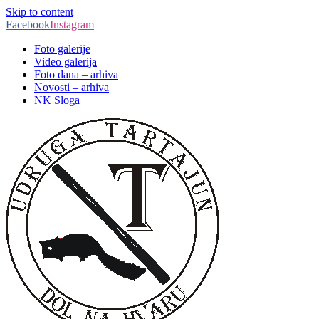
Skip to content
Facebook
Instagram
Foto galerije
Video galerija
Foto dana – arhiva
Novosti – arhiva
NK Sloga