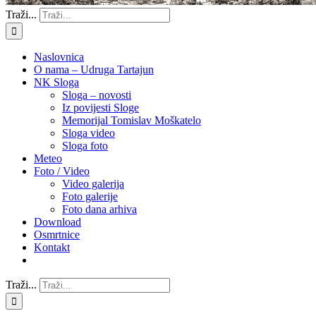
Traži...
Naslovnica
O nama – Udruga Tartajun
NK Sloga
Sloga – novosti
Iz povijesti Sloge
Memorijal Tomislav Moškatelo
Sloga video
Sloga foto
Meteo
Foto / Video
Video galerija
Foto galerije
Foto dana arhiva
Download
Osmrtnice
Kontakt
Traži...