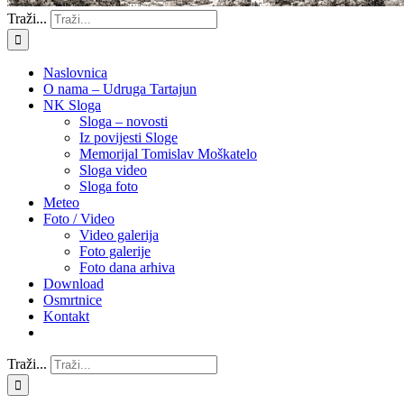
Traži...
Naslovnica
O nama – Udruga Tartajun
NK Sloga
Sloga – novosti
Iz povijesti Sloge
Memorijal Tomislav Moškatelo
Sloga video
Sloga foto
Meteo
Foto / Video
Video galerija
Foto galerije
Foto dana arhiva
Download
Osmrtnice
Kontakt
Traži...