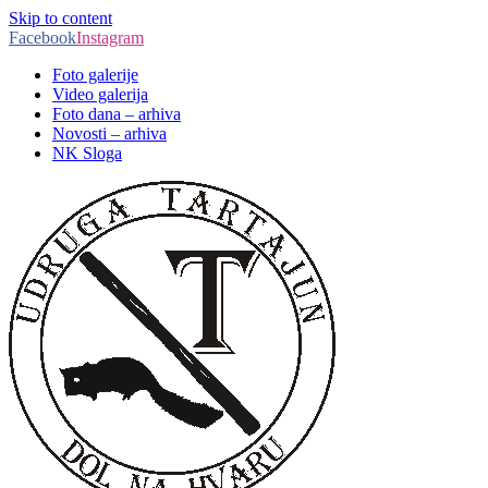
Skip to content
Facebook
Instagram
Foto galerije
Video galerija
Foto dana – arhiva
Novosti – arhiva
NK Sloga