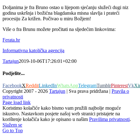
Doljanima je fra Bruno ostao u lijepom sjećanju služeći dugi niz
godina uskršnja i božićna blagdanska misna slavlja i prateći
procesiju Za križen. Počivao u miru Božjem!
Više o fra Brunu možete pročitati na sljedećim linkovima:
Ferata.hr
Informativna katolička agencija
Tartajun
2019-10-06T17:26:01+02:00
Podjelite...
Facebook
X
Reddit
LinkedIn
WhatsApp
Telegram
Tumblr
Pinterest
Vk
Xi
Copyright 2007 -
2026
Tartajun
| Sva prava pridržana |
Pravila o
privatnosti
Page load link
Koristimo kolačiće kako bismo vam pružili najbolje moguće
iskustvo. Nastavkom posjete našoj web stranici pristajete na
korištenje kolačića kako je opisano u našim
Pravilima privatnosti
.
Slažem se
Go to Top