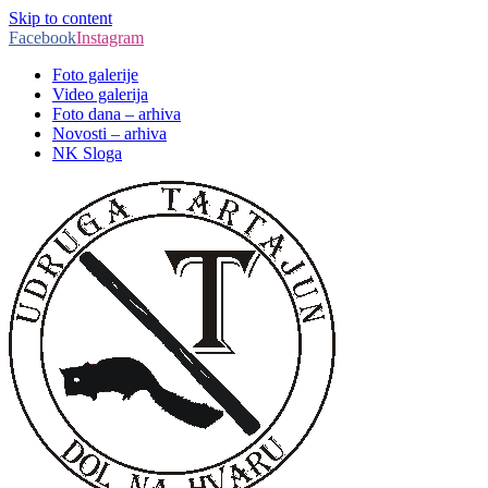
Skip to content
Facebook
Instagram
Foto galerije
Video galerija
Foto dana – arhiva
Novosti – arhiva
NK Sloga