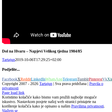
Dol na Hvaru – Napjevi Velikog tjedna 1984/85
Tartajun
2019-10-06T17:29:25+02:00
Podjelite...
Facebook
X
Reddit
LinkedIn
WhatsApp
Telegram
Tumblr
Pinterest
Vk
Xi
Copyright 2007 -
2026
Tartajun
| Sva prava pridržana |
Pravila o
privatnosti
Page load link
Koristimo kolačiće kako bismo vam pružili najbolje moguće
iskustvo. Nastavkom posjete našoj web stranici pristajete na
korištenje kolačića kako je opisano u našim
Pravilima privatnosti
.
Slažem se