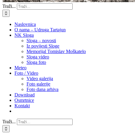
Traži...
Naslovnica
O nama – Udruga Tartajun
NK Sloga
Sloga – novosti
Iz povijesti Sloge
Memorijal Tomislav Moškatelo
Sloga video
Sloga foto
Meteo
Foto / Video
Video galerija
Foto galerije
Foto dana arhiva
Download
Osmrtnice
Kontakt
Traži...