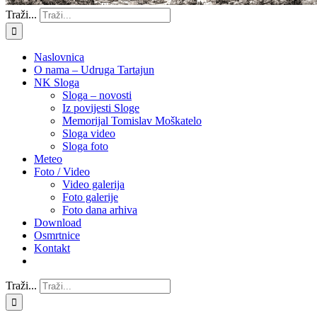
Traži...
Naslovnica
O nama – Udruga Tartajun
NK Sloga
Sloga – novosti
Iz povijesti Sloge
Memorijal Tomislav Moškatelo
Sloga video
Sloga foto
Meteo
Foto / Video
Video galerija
Foto galerije
Foto dana arhiva
Download
Osmrtnice
Kontakt
Traži...