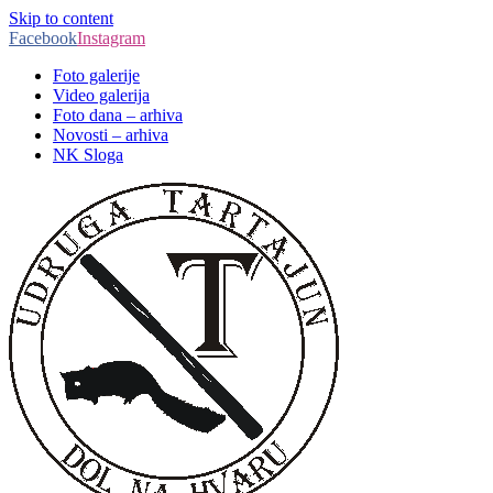
Skip to content
Facebook
Instagram
Foto galerije
Video galerija
Foto dana – arhiva
Novosti – arhiva
NK Sloga