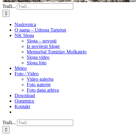
Traži...
Naslovnica
O nama – Udruga Tartajun
NK Sloga
Sloga – novosti
Iz povijesti Sloge
Memorijal Tomislav Moškatelo
Sloga video
Sloga foto
Meteo
Foto / Video
Video galerija
Foto galerije
Foto dana arhiva
Download
Osmrtnice
Kontakt
Traži...