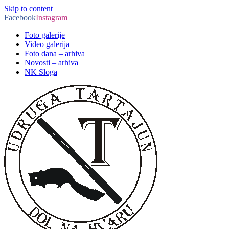
Skip to content
Facebook
Instagram
Foto galerije
Video galerija
Foto dana – arhiva
Novosti – arhiva
NK Sloga