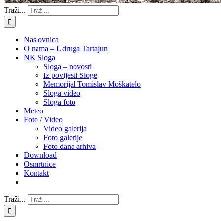
Traži...
Naslovnica
O nama – Udruga Tartajun
NK Sloga
Sloga – novosti
Iz povijesti Sloge
Memorijal Tomislav Moškatelo
Sloga video
Sloga foto
Meteo
Foto / Video
Video galerija
Foto galerije
Foto dana arhiva
Download
Osmrtnice
Kontakt
Traži...