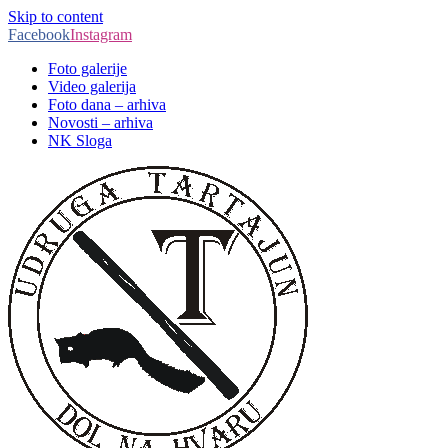
Skip to content
Facebook
Instagram
Foto galerije
Video galerija
Foto dana – arhiva
Novosti – arhiva
NK Sloga