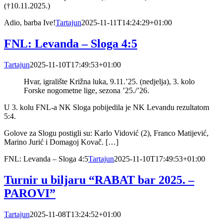
(†10.11.2025.)
Adio, barba Ive!
Tartajun
2025-11-11T14:24:29+01:00
FNL: Levanda – Sloga 4:5
Tartajun
2025-11-10T17:49:53+01:00
Hvar, igralište Križna luka, 9.11.’25. (nedjelja), 3. kolo
Forske nogometne lige, sezona ’25./’26.
U 3. kolu FNL-a NK Sloga pobijedila je NK Levandu rezultatom
5:4.
Golove za Slogu postigli su: Karlo Vidović (2), Franco Matijević,
Marino Jurić i Domagoj Kovač. […]
FNL: Levanda – Sloga 4:5
Tartajun
2025-11-10T17:49:53+01:00
Turnir u biljaru “RABAT bar 2025. –
PAROVI”
Tartajun
2025-11-08T13:24:52+01:00