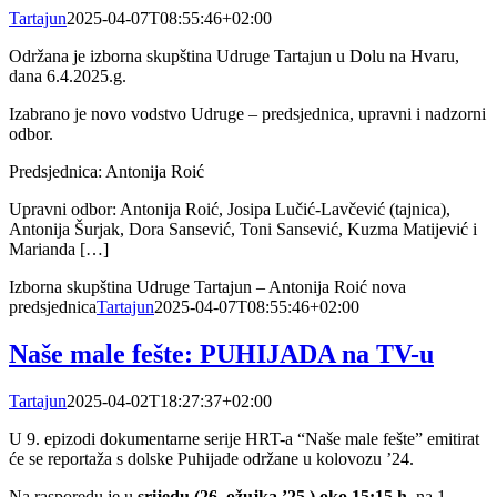
Tartajun
2025-04-07T08:55:46+02:00
Održana je izborna skupština Udruge Tartajun u Dolu na Hvaru,
dana 6.4.2025.g.
Izabrano je novo vodstvo Udruge – predsjednica, upravni i nadzorni
odbor.
Predsjednica: Antonija Roić
Upravni odbor: Antonija Roić, Josipa Lučić-Lavčević (tajnica),
Antonija Šurjak, Dora Sansević, Toni Sansević, Kuzma Matijević i
Marianda […]
Izborna skupština Udruge Tartajun – Antonija Roić nova
predsjednica
Tartajun
2025-04-07T08:55:46+02:00
Naše male fešte: PUHIJADA na TV-u
Tartajun
2025-04-02T18:27:37+02:00
U 9. epizodi dokumentarne serije HRT-a “Naše male fešte” emitirat
će se reportaža s dolske Puhijade održane u kolovozu ’24.
Na rasporedu je u
srijedu (26. ožujka ’25.) oko 15:15 h
, na 1.