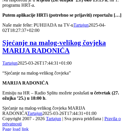
programu HRT-a.
Putem aplikacije HRTi (potrebno se prijaviti) reportažu […]
Naše male fešte: PUHIJADA na TV-u
Tartajun
2025-04-
02T18:27:37+02:00
Sjećanje na malog-velikog čovjeka
MARIJA RADONIĆA
Tartajun
2025-03-26T17:44:31+01:00
“Sjećanje na malog-velikog čovjeka”
MARIJA RADONIĆA
Emisiju na HR – Radio Splitu možete poslušati
u četvrtak (27.
ožujka ’25.) u 18:00 h
.
Sjećanje na malog-velikog čovjeka MARIJA
RADONIĆA
Tartajun
2025-03-26T17:44:31+01:00
Copyright 2007 -
2026
Tartajun
| Sva prava pridržana |
Pravila o
privatnosti
Page load link