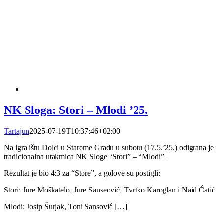
NK Sloga: Stori – Mlodi ’25.
Tartajun
2025-07-19T10:37:46+02:00
Na igralištu Dolci u Starome Gradu u subotu (17.5.’25.) odigrana je
tradicionalna utakmica NK Sloge “Stori” – “Mlodi”.
Rezultat je bio 4:3 za “Store”, a golove su postigli:
Stori: Jure Moškatelo, Jure Sanseović, Tvrtko Karoglan i Naid Ćatić
Mlodi: Josip Šurjak, Toni Sansović […]