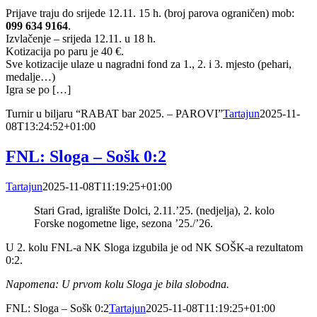
Prijave traju do srijede 12.11. 15 h. (broj parova ograničen) mob:
099 634 9164
.
Izvlačenje – srijeda 12.11. u 18 h.
Kotizacija po paru je 40 €.
Sve kotizacije ulaze u nagradni fond za 1., 2. i 3. mjesto (pehari,
medalje…)
Igra se po […]
Turnir u biljaru “RABAT bar 2025. – PAROVI”
Tartajun
2025-11-
08T13:24:52+01:00
FNL: Sloga – Sošk 0:2
Tartajun
2025-11-08T11:19:25+01:00
Stari Grad, igralište Dolci, 2.11.’25. (nedjelja), 2. kolo
Forske nogometne lige, sezona ’25./’26.
U 2. kolu FNL-a NK Sloga izgubila je od NK SOŠK-a rezultatom
0:2.
Napomena: U prvom kolu Sloga je bila slobodna.
FNL: Sloga – Sošk 0:2
Tartajun
2025-11-08T11:19:25+01:00