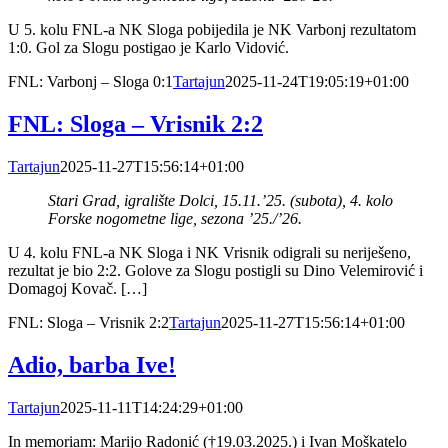
U 5. kolu FNL-a NK Sloga pobijedila je NK Varbonj rezultatom
1:0. Gol za Slogu postigao je Karlo Vidović.
FNL: Varbonj – Sloga 0:1
Tartajun
2025-11-24T19:05:19+01:00
FNL: Sloga – Vrisnik 2:2
Tartajun
2025-11-27T15:56:14+01:00
Stari Grad, igralište Dolci, 15.11.’25. (subota), 4. kolo
Forske nogometne lige, sezona ’25./’26.
U 4. kolu FNL-a NK Sloga i NK Vrisnik odigrali su neriješeno,
rezultat je bio 2:2. Golove za Slogu postigli su Dino Velemirović i
Domagoj Kovač. […]
FNL: Sloga – Vrisnik 2:2
Tartajun
2025-11-27T15:56:14+01:00
Adio, barba Ive!
Tartajun
2025-11-11T14:24:29+01:00
In memoriam: Marijo Radonić (†19.03.2025.) i Ivan Moškatelo