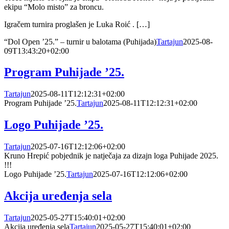
ekipu “Molo misto” za broncu.
Igračem turnira proglašen je Luka Roić . […]
“Dol Open ’25.” – turnir u balotama (Puhijada)
Tartajun
2025-08-
09T13:43:20+02:00
Program Puhijade ’25.
Tartajun
2025-08-11T12:12:31+02:00
Program Puhijade ’25.
Tartajun
2025-08-11T12:12:31+02:00
Logo Puhijade ’25.
Tartajun
2025-07-16T12:12:06+02:00
Kruno Hrepić pobjednik je natječaja za dizajn loga Puhijade 2025.
!!!
Logo Puhijade ’25.
Tartajun
2025-07-16T12:12:06+02:00
Akcija uređenja sela
Tartajun
2025-05-27T15:40:01+02:00
Akcija uređenja sela
Tartajun
2025-05-27T15:40:01+02:00