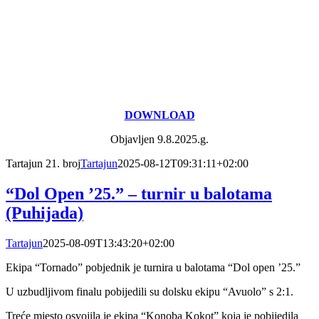
DOWNLOAD
Objavljen 9.8.2025.g.
Tartajun 21. broj
Tartajun
2025-08-12T09:31:11+02:00
“Dol Open ’25.” – turnir u balotama
(Puhijada)
Tartajun
2025-08-09T13:43:20+02:00
Ekipa “Tornado” pobjednik je turnira u balotama “Dol open ’25.”
U uzbudljivom finalu pobijedili su dolsku ekipu “Avuolo” s 2:1.
Treće mjesto osvojila je ekipa “Konoba Kokot” koja je pobijedila