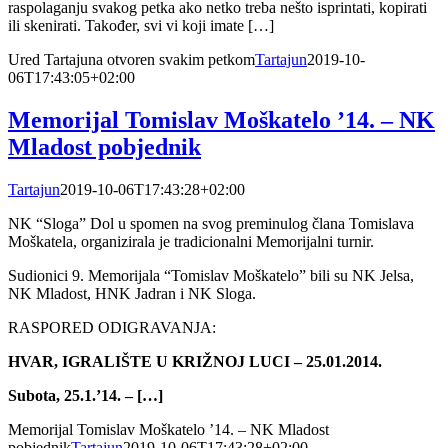
raspolaganju svakog petka ako netko treba nešto isprintati, kopirati
ili skenirati. Također, svi vi koji imate […]
Ured Tartajuna otvoren svakim petkom
Tartajun
2019-10-
06T17:43:05+02:00
Memorijal Tomislav Moškatelo ’14. – NK
Mladost pobjednik
Tartajun
2019-10-06T17:43:28+02:00
NK “Sloga” Dol u spomen na svog preminulog člana Tomislava
Moškatela, organizirala je tradicionalni Memorijalni turnir.
Sudionici 9. Memorijala “Tomislav Moškatelo” bili su NK Jelsa,
NK Mladost, HNK Jadran i NK Sloga.
RASPORED ODIGRAVANJA:
HVAR, IGRALIŠTE U KRIŽNOJ LUCI – 25.01.2014.
Subota, 25.1.’14. – […]
Memorijal Tomislav Moškatelo ’14. – NK Mladost
pobjednik
Tartajun
2019-10-06T17:43:28+02:00