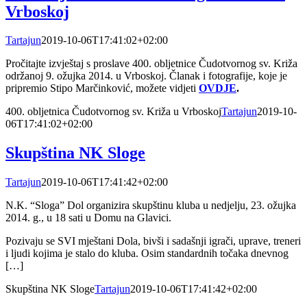
Vrboskoj
Tartajun
2019-10-06T17:41:02+02:00
Pročitajte izvještaj s proslave 400. obljetnice Čudotvornog sv. Križa
održanoj 9. ožujka 2014. u Vrboskoj. Članak i fotografije, koje je
pripremio Stipo Marčinković, možete vidjeti
OVDJE
.
400. obljetnica Čudotvornog sv. Križa u Vrboskoj
Tartajun
2019-10-
06T17:41:02+02:00
Skupština NK Sloge
Tartajun
2019-10-06T17:41:42+02:00
N.K. “Sloga” Dol organizira skupštinu kluba u nedjelju, 23. ožujka
2014. g., u 18 sati u Domu na Glavici.
Pozivaju se SVI mještani Dola, bivši i sadašnji igrači, uprave, treneri
i ljudi kojima je stalo do kluba. Osim standardnih točaka dnevnog
[…]
Skupština NK Sloge
Tartajun
2019-10-06T17:41:42+02:00