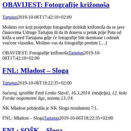
OBAVIJEST: Fotografije križonoša
Tartajun
2019-10-06T17:42:10+02:00
Molimo sve koji posjeduju fotografije dolskih križonoša da se jave
članovima Udruge Tartajun ili da ih donesu u petak prije Puta od
križa u ured Tartajuna gdje će fotografije biti skenirane i odmah
vraćene vlasniku. Molimo vas da fotografije predate […]
OBAVIJEST: Fotografije križonoša
Tartajun
2019-10-
06T17:42:10+02:00
FNL: Mladost – Sloga
Tartajun
2019-10-06T18:22:35+02:00
Sućuraj, igralište Emil Lenko Slavić, 16.3.2014. (nedjelja), 12. kolo
Forske nogometne lige, sezona 13./14.
NK Mladost pobijedila je NK Slogu rezultatom 7:1.
FNL: Mladost – Sloga
Tartajun
2019-10-06T18:22:35+02:00
FNL: SOŠK – Sloga