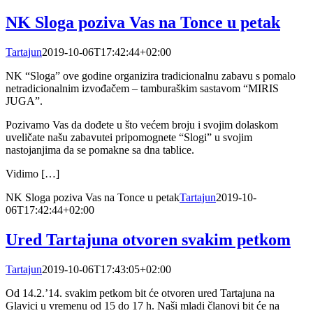
NK Sloga poziva Vas na Tonce u petak
Tartajun
2019-10-06T17:42:44+02:00
NK “Sloga” ove godine organizira tradicionalnu zabavu s pomalo
netradicionalnim izvođačem – tamburaškim sastavom “MIRIS
JUGA”.
Pozivamo Vas da dođete u što većem broju i svojim dolaskom
uveličate našu zabavutei pripomognete “Slogi” u svojim
nastojanjima da se pomakne sa dna tablice.
Vidimo […]
NK Sloga poziva Vas na Tonce u petak
Tartajun
2019-10-
06T17:42:44+02:00
Ured Tartajuna otvoren svakim petkom
Tartajun
2019-10-06T17:43:05+02:00
Od 14.2.’14. svakim petkom bit će otvoren ured Tartajuna na
Glavici u vremenu od 15 do 17 h. Naši mladi članovi bit će na