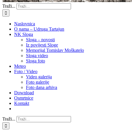
Traži...
Naslovnica
O nama – Udruga Tartajun
NK Sloga
Sloga – novosti
Iz povijesti Sloge
Memorijal Tomislav Moškatelo
Sloga video
Sloga foto
Meteo
Foto / Video
Video galerija
Foto galerije
Foto dana arhiva
Download
Osmrtnice
Kontakt
Traži...