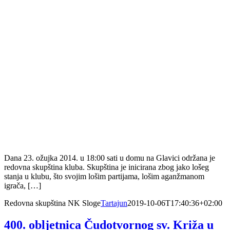
Dana 23. ožujka 2014. u 18:00 sati u domu na Glavici održana je
redovna skupština kluba. Skupština je inicirana zbog jako lošeg
stanja u klubu, što svojim lošim partijama, lošim aganžmanom
igrača, […]
Redovna skupština NK Sloge
Tartajun
2019-10-06T17:40:36+02:00
400. obljetnica Čudotvornog sv. Križa u