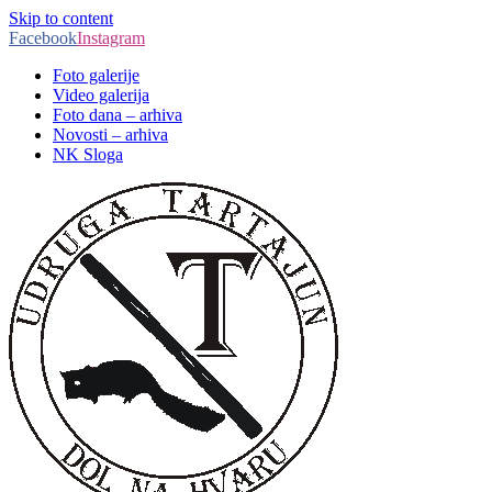
Skip to content
Facebook
Instagram
Foto galerije
Video galerija
Foto dana – arhiva
Novosti – arhiva
NK Sloga