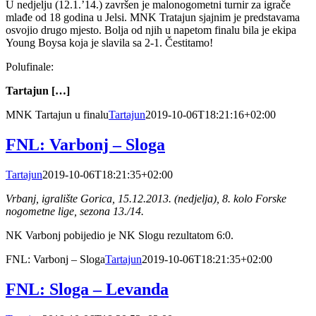
U nedjelju (12.1.’14.) završen je malonogometni turnir za igrače
mlađe od 18 godina u Jelsi. MNK Tratajun sjajnim je predstavama
osvojio drugo mjesto. Bolja od njih u napetom finalu bila je ekipa
Young Boysa koja je slavila sa 2-1. Čestitamo!
Polufinale:
Tartajun […]
MNK Tartajun u finalu
Tartajun
2019-10-06T18:21:16+02:00
FNL: Varbonj – Sloga
Tartajun
2019-10-06T18:21:35+02:00
Vrbanj, igralište Gorica, 15.12.2013. (nedjelja), 8. kolo Forske
nogometne lige, sezona 13./14.
NK Varbonj pobijedio je NK Slogu rezultatom 6:0.
FNL: Varbonj – Sloga
Tartajun
2019-10-06T18:21:35+02:00
FNL: Sloga – Levanda