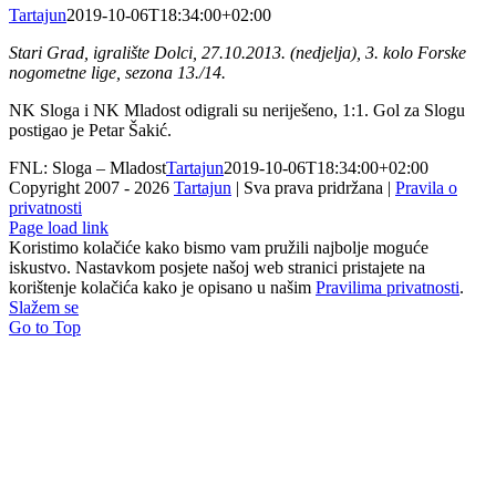
Tartajun
2019-10-06T18:34:00+02:00
Stari Grad, igralište Dolci, 27.10.2013. (nedjelja), 3. kolo Forske
nogometne lige, sezona 13./14.
NK Sloga i NK Mladost odigrali su neriješeno, 1:1. Gol za Slogu
postigao je Petar Šakić.
FNL: Sloga – Mladost
Tartajun
2019-10-06T18:34:00+02:00
Copyright 2007 -
2026
Tartajun
| Sva prava pridržana |
Pravila o
privatnosti
Page load link
Koristimo kolačiće kako bismo vam pružili najbolje moguće
iskustvo. Nastavkom posjete našoj web stranici pristajete na
korištenje kolačića kako je opisano u našim
Pravilima privatnosti
.
Slažem se
Go to Top