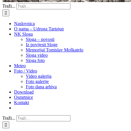
Traži...
Naslovnica
O nama – Udruga Tartajun
NK Sloga
Sloga – novosti
Iz povijesti Sloge
Memorijal Tomislav Moškatelo
Sloga video
Sloga foto
Meteo
Foto / Video
Video galerija
Foto galerije
Foto dana arhiva
Download
Osmrtnice
Kontakt
Traži...