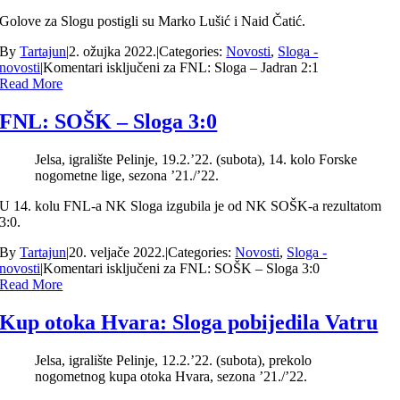
Golove za Slogu postigli su Marko Lušić i Naid Čatić.
By
Tartajun
|
2. ožujka 2022.
|
Categories:
Novosti
,
Sloga -
novosti
|
Komentari isključeni
za FNL: Sloga – Jadran 2:1
Read More
FNL: SOŠK – Sloga 3:0
Jelsa, igralište Pelinje, 19.2.’22. (subota), 14. kolo Forske
nogometne lige, sezona ’21./’22.
U 14. kolu FNL-a NK Sloga izgubila je od NK SOŠK-a rezultatom
3:0.
By
Tartajun
|
20. veljače 2022.
|
Categories:
Novosti
,
Sloga -
novosti
|
Komentari isključeni
za FNL: SOŠK – Sloga 3:0
Read More
Kup otoka Hvara: Sloga pobijedila Vatru
Jelsa, igralište Pelinje, 12.2.’22. (subota), prekolo
nogometnog kupa otoka Hvara, sezona ’21./’22.