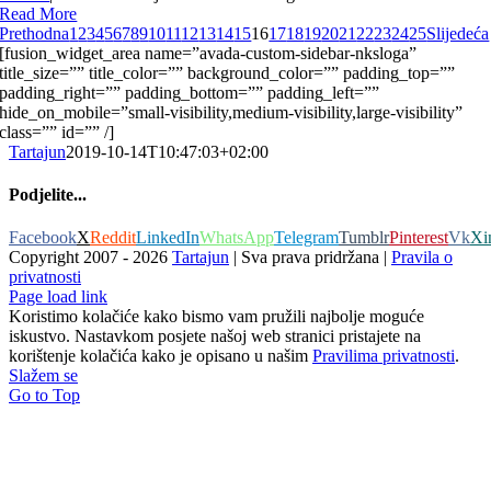
Read More
Prethodna
1
2
3
4
5
6
7
8
9
10
11
12
13
14
15
16
17
18
19
20
21
22
23
24
25
Slijedeća
[fusion_widget_area name=”avada-custom-sidebar-nksloga”
title_size=”” title_color=”” background_color=”” padding_top=””
padding_right=”” padding_bottom=”” padding_left=””
hide_on_mobile=”small-visibility,medium-visibility,large-visibility”
class=”” id=”” /]
Tartajun
2019-10-14T10:47:03+02:00
Podjelite...
Facebook
X
Reddit
LinkedIn
WhatsApp
Telegram
Tumblr
Pinterest
Vk
Xi
Copyright 2007 -
2026
Tartajun
| Sva prava pridržana |
Pravila o
privatnosti
Page load link
Koristimo kolačiće kako bismo vam pružili najbolje moguće
iskustvo. Nastavkom posjete našoj web stranici pristajete na
korištenje kolačića kako je opisano u našim
Pravilima privatnosti
.
Slažem se
Go to Top