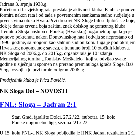
Jadrana 3. srpnja 1938.g.
Početkom II. svjetskog rata prestala je aktivnost kluba. Klub se ponovo
formira nakon rata i od tada s povremenim stankama stalno sudjeluje u
prvenstvima otoka Hvara.Prvi dresovi NK Sloge bili su ljubičaste boje,
dok je danas crvena boja zaštitni znak dolskog nogometnog kluba.
Trenutno Sloga nastupa u Forskoj (Hvarskoj) nogometnoj ligi koja je
ponovo pokrenuta nakon Domovinskog rata i odvija se neprestano od
1996. godine, sa Slogom kao stalnim sudionikom. Liga je pod okriljem
Hrvatskog nogometnog saveza, a trenutno broji 10 otočkih klubova.
NK Sloga od 2006.g. do 2015.g. organizirala je 10 izdanja
Memorijalnog turnira „Tomislav Moškatelo“ koji se odvijao svake
godine u siječnju u spomen na prerano preminuloga igrača Sloge. Baš
Sloga osvojila je prvi turnir, odigran 2006. g.
Predsjednik kluba je Ivica Pavičić.
NK Sloga Dol – NOVOSTI
FNL: Sloga – Jadran 2:1
Stari Grad, igralište Dolci, 27.2.’22. (subota), 15. kolo
Forske nogometne lige, sezona ’21./’22.
U 15. kolu FNL-a NK Sloga pobijedila je HNK Jadran rezultatom 2:1.