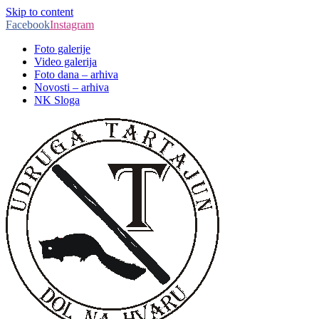
Skip to content
Facebook
Instagram
Foto galerije
Video galerija
Foto dana – arhiva
Novosti – arhiva
NK Sloga