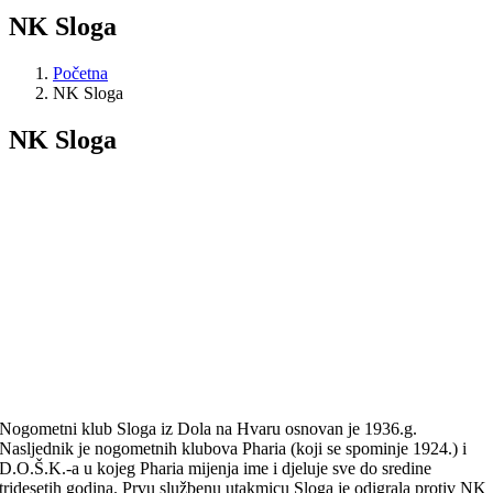
NK Sloga
Početna
NK Sloga
NK Sloga
Nogometni klub Sloga iz Dola na Hvaru osnovan je 1936.g.
Nasljednik je nogometnih klubova Pharia (koji se spominje 1924.) i
D.O.Š.K.-a u kojeg Pharia mijenja ime i djeluje sve do sredine
tridesetih godina. Prvu službenu utakmicu Sloga je odigrala protiv NK