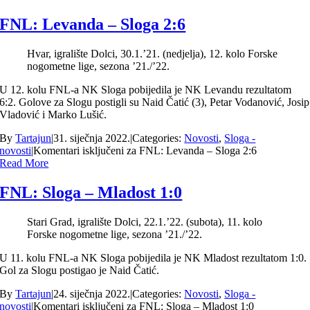
FNL: Levanda – Sloga 2:6
Hvar, igralište Dolci, 30.1.’21. (nedjelja), 12. kolo Forske
nogometne lige, sezona ’21./’22.
U 12. kolu FNL-a NK Sloga pobijedila je NK Levandu rezultatom
6:2. Golove za Slogu postigli su Naid Čatić (3), Petar Vodanović, Josip
Vladović i Marko Lušić.
By
Tartajun
|
31. siječnja 2022.
|
Categories:
Novosti
,
Sloga -
novosti
|
Komentari isključeni
za FNL: Levanda – Sloga 2:6
Read More
FNL: Sloga – Mladost 1:0
Stari Grad, igralište Dolci, 22.1.’22. (subota), 11. kolo
Forske nogometne lige, sezona ’21./’22.
U 11. kolu FNL-a NK Sloga pobijedila je NK Mladost rezultatom 1:0.
Gol za Slogu postigao je Naid Čatić.
By
Tartajun
|
24. siječnja 2022.
|
Categories:
Novosti
,
Sloga -
novosti
|
Komentari isključeni
za FNL: Sloga – Mladost 1:0