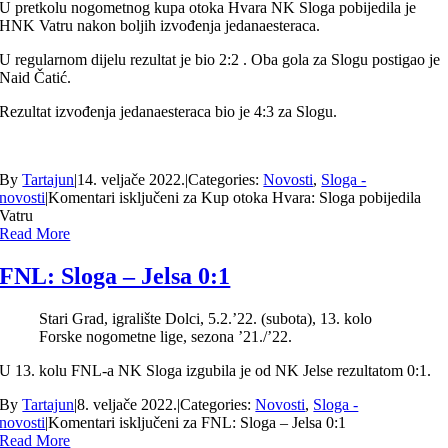
U pretkolu nogometnog kupa otoka Hvara NK Sloga pobijedila je
HNK Vatru nakon boljih izvođenja jedanaesteraca.
U regularnom dijelu rezultat je bio 2:2 . Oba gola za Slogu postigao je
Naid Čatić.
Rezultat izvođenja jedanaesteraca bio je 4:3 za Slogu.
By
Tartajun
|
14. veljače 2022.
|
Categories:
Novosti
,
Sloga -
novosti
|
Komentari isključeni
za Kup otoka Hvara: Sloga pobijedila
Vatru
Read More
FNL: Sloga – Jelsa 0:1
Stari Grad, igralište Dolci, 5.2.’22. (subota), 13. kolo
Forske nogometne lige, sezona ’21./’22.
U 13. kolu FNL-a NK Sloga izgubila je od NK Jelse rezultatom 0:1.
By
Tartajun
|
8. veljače 2022.
|
Categories:
Novosti
,
Sloga -
novosti
|
Komentari isključeni
za FNL: Sloga – Jelsa 0:1
Read More