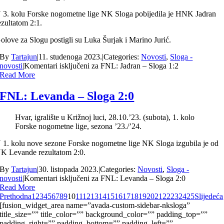
 3. kolu Forske nogometne lige NK Sloga pobijedila je HNK Jadran
ezultatom 2:1.
olove za Slogu postigli su Luka Šurjak i Marino Jurić.
By
Tartajun
|
11. studenoga 2023.
|
Categories:
Novosti
,
Sloga -
novosti
|
Komentari isključeni
za FNL: Jadran – Sloga 1:2
Read More
FNL: Levanda – Sloga 2:0
Hvar, igralište u Križnoj luci, 28.10.’23. (subota), 1. kolo
Forske nogometne lige, sezona ’23./’24.
 1. kolu nove sezone Forske nogometne lige NK Sloga izgubila je od
K Levande rezultatom 2:0.
By
Tartajun
|
30. listopada 2023.
|
Categories:
Novosti
,
Sloga -
novosti
|
Komentari isključeni
za FNL: Levanda – Sloga 2:0
Read More
Prethodna
1
2
3
4
5
6
7
8
9
10
11
12
13
14
15
16
17
18
19
20
21
22
23
24
25
Slijedeća
[fusion_widget_area name=”avada-custom-sidebar-nksloga”
title_size=”” title_color=”” background_color=”” padding_top=””
padding_right=”” padding_bottom=”” padding_left=””