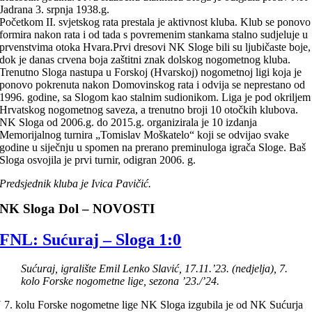
Jadrana 3. srpnja 1938.g.
Početkom II. svjetskog rata prestala je aktivnost kluba. Klub se ponovo
formira nakon rata i od tada s povremenim stankama stalno sudjeluje u
prvenstvima otoka Hvara.Prvi dresovi NK Sloge bili su ljubičaste boje,
dok je danas crvena boja zaštitni znak dolskog nogometnog kluba.
Trenutno Sloga nastupa u Forskoj (Hvarskoj) nogometnoj ligi koja je
ponovo pokrenuta nakon Domovinskog rata i odvija se neprestano od
1996. godine, sa Slogom kao stalnim sudionikom. Liga je pod okriljem
Hrvatskog nogometnog saveza, a trenutno broji 10 otočkih klubova.
NK Sloga od 2006.g. do 2015.g. organizirala je 10 izdanja
Memorijalnog turnira „Tomislav Moškatelo“ koji se odvijao svake
godine u siječnju u spomen na prerano preminuloga igrača Sloge. Baš
Sloga osvojila je prvi turnir, odigran 2006. g.
Predsjednik kluba je Ivica Pavičić.
NK Sloga Dol – NOVOSTI
FNL: Sućuraj – Sloga 1:0
Sućuraj, igralište Emil Lenko Slavić, 17.11.’23. (nedjelja), 7.
kolo Forske nogometne lige, sezona ’23./’24.
 7. kolu Forske nogometne lige NK Sloga izgubila je od NK Sućurja