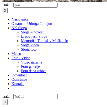
Traži...
Naslovnica
O nama – Udruga Tartajun
NK Sloga
Sloga – novosti
Iz povijesti Sloge
Memorijal Tomislav Moškatelo
Sloga video
Sloga foto
Meteo
Foto / Video
Video galerija
Foto galerije
Foto dana arhiva
Download
Osmrtnice
Kontakt
Traži...