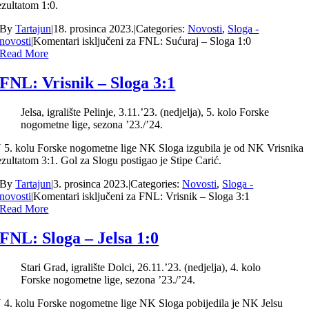
ezultatom 1:0.
By
Tartajun
|
18. prosinca 2023.
|
Categories:
Novosti
,
Sloga -
novosti
|
Komentari isključeni
za FNL: Sućuraj – Sloga 1:0
Read More
FNL: Vrisnik – Sloga 3:1
Jelsa, igralište Pelinje, 3.11.’23. (nedjelja), 5. kolo Forske
nogometne lige, sezona ’23./’24.
 5. kolu Forske nogometne lige NK Sloga izgubila je od NK Vrisnika
ezultatom 3:1. Gol za Slogu postigao je Stipe Carić.
By
Tartajun
|
3. prosinca 2023.
|
Categories:
Novosti
,
Sloga -
novosti
|
Komentari isključeni
za FNL: Vrisnik – Sloga 3:1
Read More
FNL: Sloga – Jelsa 1:0
Stari Grad, igralište Dolci, 26.11.’23. (nedjelja), 4. kolo
Forske nogometne lige, sezona ’23./’24.
 4. kolu Forske nogometne lige NK Sloga pobijedila je NK Jelsu