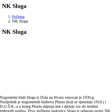
NK Sloga
Početna
NK Sloga
NK Sloga
Nogometni klub Sloga iz Dola na Hvaru osnovan je 1936.g.
Nasljednik je nogometnih klubova Pharia (koji se spominje 1924.) i
D.O.Š.K.-a u kojeg Pharia mijenja ime i djeluje sve do sredine
tridesetih godina. Prvu službenu utakmicu Sloga je odigrala protiv NK