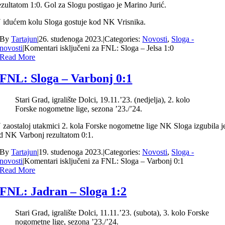
ezultatom 1:0. Gol za Slogu postigao je Marino Jurić.
 idućem kolu Sloga gostuje kod NK Vrisnika.
By
Tartajun
|
26. studenoga 2023.
|
Categories:
Novosti
,
Sloga -
novosti
|
Komentari isključeni
za FNL: Sloga – Jelsa 1:0
Read More
FNL: Sloga – Varbonj 0:1
Stari Grad, igralište Dolci, 19.11.’23. (nedjelja), 2. kolo
Forske nogometne lige, sezona ’23./’24.
 zaostaloj utakmici 2. kola Forske nogometne lige NK Sloga izgubila j
d NK Varbonj rezultatom 0:1.
By
Tartajun
|
19. studenoga 2023.
|
Categories:
Novosti
,
Sloga -
novosti
|
Komentari isključeni
za FNL: Sloga – Varbonj 0:1
Read More
FNL: Jadran – Sloga 1:2
Stari Grad, igralište Dolci, 11.11.’23. (subota), 3. kolo Forske
nogometne lige, sezona ’23./’24.