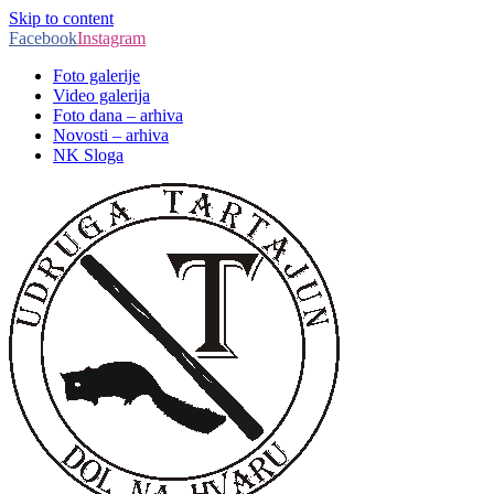
Skip to content
Facebook
Instagram
Foto galerije
Video galerija
Foto dana – arhiva
Novosti – arhiva
NK Sloga