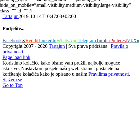
hide_on_mobile=”small-visibility,medium-visibility,large-visibility”
class=”” id=”” /]
Tartajun
2019-10-14T10:47:03+02:00
Podjelite...
Facebook
X
Reddit
LinkedIn
WhatsApp
Telegram
Tumblr
Pinterest
Vk
Xi
Copyright 2007 -
2026
Tartajun
| Sva prava pridržana |
Pravila o
privatnosti
Page load link
Koristimo kolačiće kako bismo vam pružili najbolje moguće
iskustvo. Nastavkom posjete našoj web stranici pristajete na
korištenje kolačića kako je opisano u našim
Pravilima privatnosti
.
Slažem se
Go to Top