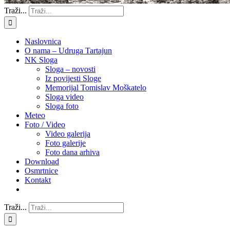
Traži...
Naslovnica
O nama – Udruga Tartajun
NK Sloga
Sloga – novosti
Iz povijesti Sloge
Memorijal Tomislav Moškatelo
Sloga video
Sloga foto
Meteo
Foto / Video
Video galerija
Foto galerije
Foto dana arhiva
Download
Osmrtnice
Kontakt
Traži...