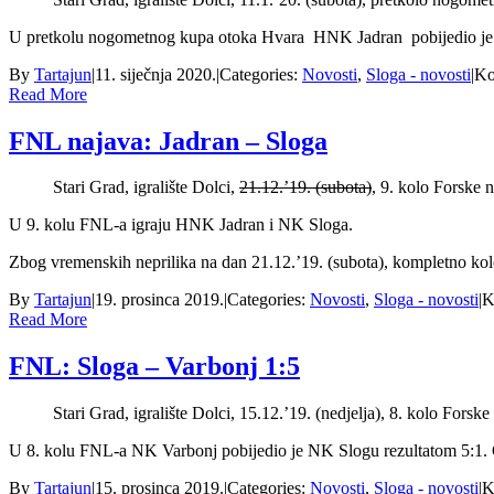
U pretkolu nogometnog kupa otoka Hvara HNK Jadran pobijedio je 
By
Tartajun
|
11. siječnja 2020.
|
Categories:
Novosti
,
Sloga - novosti
|
Ko
Read More
FNL najava: Jadran – Sloga
Stari Grad, igralište Dolci,
21.12.’19. (subota)
, 9. kolo Forske 
U 9. kolu FNL-a igraju HNK Jadran i NK Sloga.
Zbog vremenskih neprilika na dan 21.12.’19. (subota), kompletno ko
By
Tartajun
|
19. prosinca 2019.
|
Categories:
Novosti
,
Sloga - novosti
|
K
Read More
FNL: Sloga – Varbonj 1:5
Stari Grad, igralište Dolci, 15.12.’19. (nedjelja), 8. kolo Forsk
U 8. kolu FNL-a NK Varbonj pobijedio je NK Slogu rezultatom 5:1. G
By
Tartajun
|
15. prosinca 2019.
|
Categories:
Novosti
,
Sloga - novosti
|
K