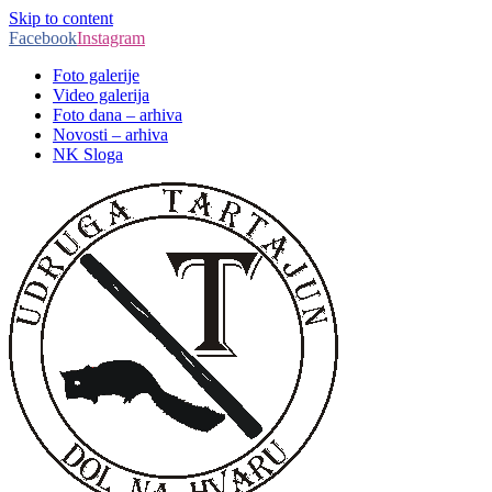
Skip to content
Facebook
Instagram
Foto galerije
Video galerija
Foto dana – arhiva
Novosti – arhiva
NK Sloga