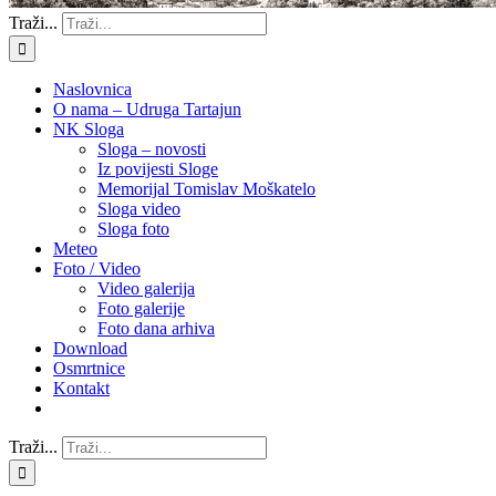
Traži...
Naslovnica
O nama – Udruga Tartajun
NK Sloga
Sloga – novosti
Iz povijesti Sloge
Memorijal Tomislav Moškatelo
Sloga video
Sloga foto
Meteo
Foto / Video
Video galerija
Foto galerije
Foto dana arhiva
Download
Osmrtnice
Kontakt
Traži...