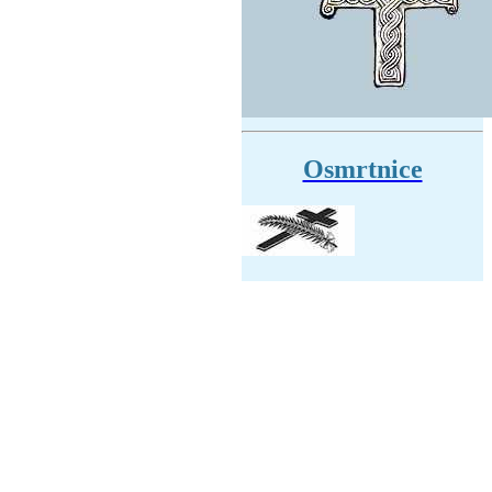
Osmrtnice