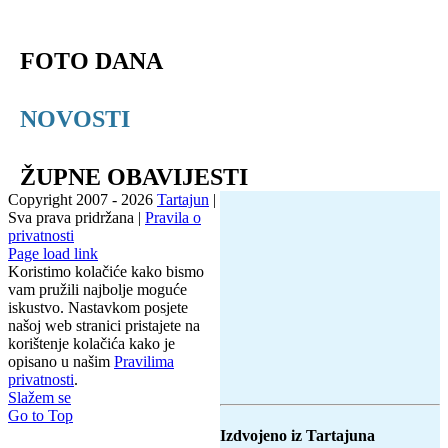
FOTO DANA
NOVOSTI
ŽUPNE OBAVIJESTI
Copyright 2007 -
2026
Tartajun
|
Sva prava pridržana |
Pravila o
privatnosti
Page load link
Koristimo kolačiće kako bismo
vam pružili najbolje moguće
iskustvo. Nastavkom posjete
našoj web stranici pristajete na
korištenje kolačića kako je
opisano u našim
Pravilima
privatnosti
.
Slažem se
Go to Top
Izdvojeno iz Tartajuna