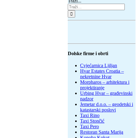
Traži...
Dolske firme i obrti
Cvjećarnica Ljiljan
Hvar Estates Croatia –
nekretnine Hvar
Morpharos – arhitektura i
projektiranje
Urbing Hvar – građevinski
nadzor
Jemetar d.o.o. – geodetski i
katastarski poslovi
Taxi Rino
Taxi Stončić
Taxi Pero
Restoran Santa Marija
Konoba Kokot