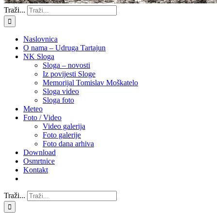
Traži...
Naslovnica
O nama – Udruga Tartajun
NK Sloga
Sloga – novosti
Iz povijesti Sloge
Memorijal Tomislav Moškatelo
Sloga video
Sloga foto
Meteo
Foto / Video
Video galerija
Foto galerije
Foto dana arhiva
Download
Osmrtnice
Kontakt
Traži...