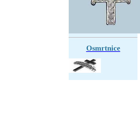
Osmrtnice