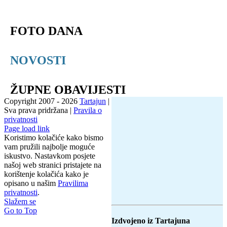
FOTO DANA
NOVOSTI
ŽUPNE OBAVIJESTI
Copyright 2007 -
2026
Tartajun
|
Sva prava pridržana |
Pravila o
privatnosti
Page load link
Koristimo kolačiće kako bismo
vam pružili najbolje moguće
iskustvo. Nastavkom posjete
našoj web stranici pristajete na
korištenje kolačića kako je
opisano u našim
Pravilima
privatnosti
.
Slažem se
Go to Top
Izdvojeno iz Tartajuna