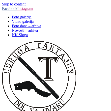
Skip to content
Facebook
Instagram
Foto galerije
Video galerija
Foto dana – arhiva
Novosti – arhiva
NK Sloga