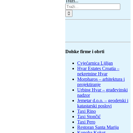
Traži...
Dolske firme i obrti
Cvjećarnica Ljiljan
Hvar Estates Croatia –
nekretnine Hvar
Morpharos – arhitektura i
projektiranje
Urbing Hvar – građevinski
nadzor
Jemetar d.o.o. – geodetski i
katastarski poslovi
Taxi Rino
Taxi Stončić
Taxi Pero
Restoran Santa Marija
Konoba Kokot