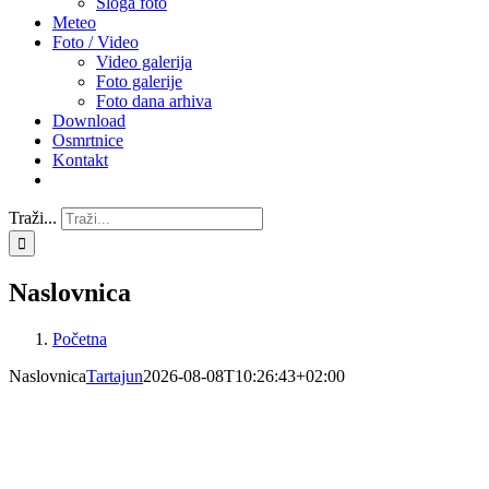
Sloga foto
Meteo
Foto / Video
Video galerija
Foto galerije
Foto dana arhiva
Download
Osmrtnice
Kontakt
Traži...
Naslovnica
Početna
Naslovnica
Tartajun
2026-08-08T10:26:43+02:00