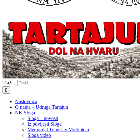
Traži...
Naslovnica
O nama – Udruga Tartajun
NK Sloga
Sloga – novosti
Iz povijesti Sloge
Memorijal Tomislav Moškatelo
Sloga video