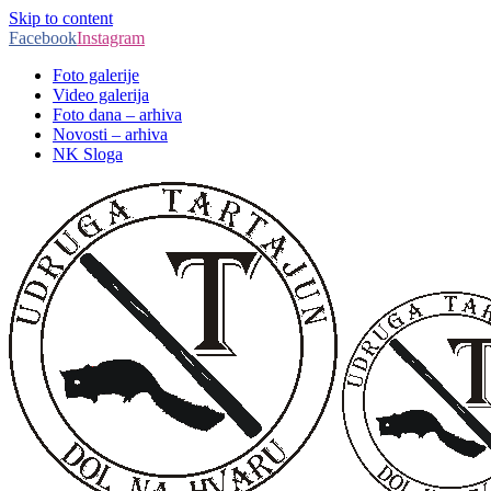
Skip to content
Facebook
Instagram
Foto galerije
Video galerija
Foto dana – arhiva
Novosti – arhiva
NK Sloga