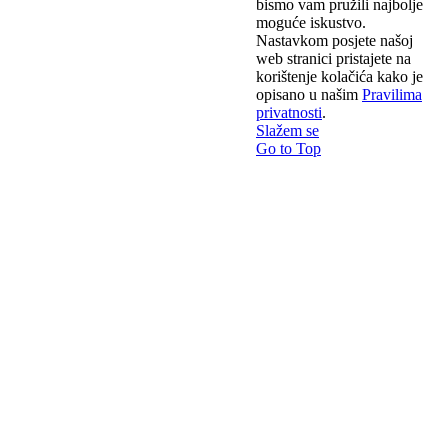
bismo vam pružili najbolje
moguće iskustvo.
Nastavkom posjete našoj
web stranici pristajete na
korištenje kolačića kako je
opisano u našim
Pravilima
privatnosti
.
Slažem se
Go to Top