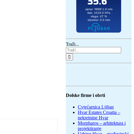
Traži...
Dolske firme i obrti
Cvjećarnica Ljiljan
Hvar Estates Croatia –
nekretnine Hvar
Morpharos – arhitektura i
projektiranje
Urbing Hvar – građevinski