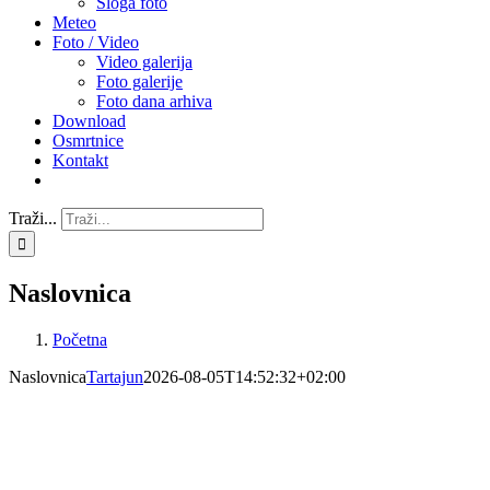
Sloga foto
Meteo
Foto / Video
Video galerija
Foto galerije
Foto dana arhiva
Download
Osmrtnice
Kontakt
Traži...
Naslovnica
Početna
Naslovnica
Tartajun
2026-08-05T14:52:32+02:00