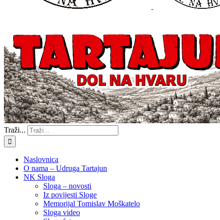
Traži...
Naslovnica
O nama – Udruga Tartajun
NK Sloga
Sloga – novosti
Iz povijesti Sloge
Memorijal Tomislav Moškatelo
Sloga video