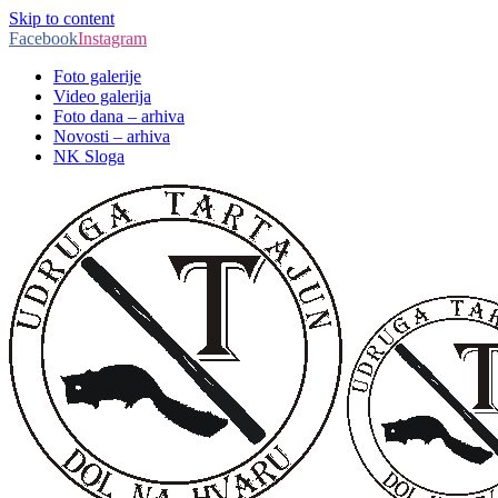
Skip to content
Facebook
Instagram
Foto galerije
Video galerija
Foto dana – arhiva
Novosti – arhiva
NK Sloga