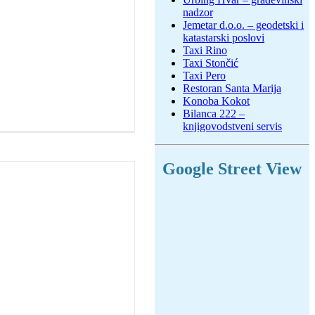
nadzor
Jemetar d.o.o. – geodetski i
katastarski poslovi
Taxi Rino
Taxi Stončić
Taxi Pero
Restoran Santa Marija
Konoba Kokot
Bilanca 222 –
knjigovodstveni servis
Google Street View