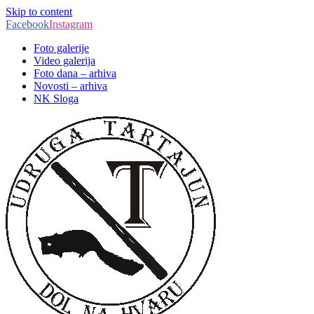
Skip to content
Facebook
Instagram
Foto galerije
Video galerija
Foto dana – arhiva
Novosti – arhiva
NK Sloga