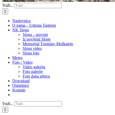
Traži...
Naslovnica
O nama – Udruga Tartajun
NK Sloga
Sloga – novosti
Iz povijesti Sloge
Memorijal Tomislav Moškatelo
Sloga video
Sloga foto
Meteo
Foto / Video
Video galerija
Foto galerije
Foto dana arhiva
Download
Osmrtnice
Kontakt
Traži...