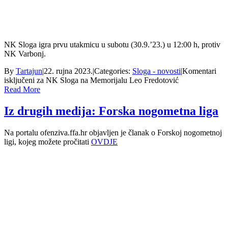
NK Sloga igra prvu utakmicu u subotu (30.9.’23.) u 12:00 h, protiv
NK Varbonj.
By
Tartajun
|
22. rujna 2023.
|
Categories:
Sloga - novosti
|
Komentari
isključeni
za NK Sloga na Memorijalu Leo Fredotović
Read More
Iz drugih medija: Forska nogometna liga
Na portalu ofenziva.ffa.hr objavljen je članak o Forskoj nogometnoj
ligi, kojeg možete pročitati
OVDJE