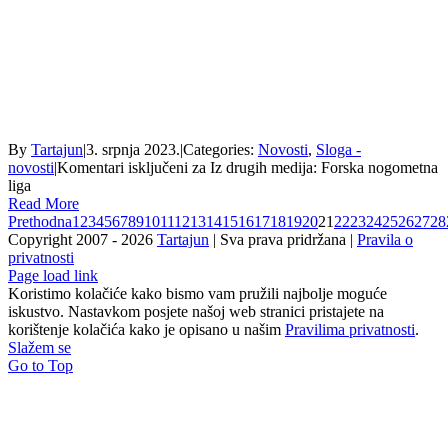
By
Tartajun
|
3. srpnja 2023.
|
Categories:
Novosti
,
Sloga -
novosti
|
Komentari isključeni
za Iz drugih medija: Forska nogometna
liga
Read More
Prethodna
1
2
3
4
5
6
7
8
9
10
11
12
13
14
15
16
17
18
19
20
21
22
23
24
25
26
27
28
Copyright 2007 -
2026
Tartajun
| Sva prava pridržana |
Pravila o
privatnosti
Page load link
Koristimo kolačiće kako bismo vam pružili najbolje moguće
iskustvo. Nastavkom posjete našoj web stranici pristajete na
korištenje kolačića kako je opisano u našim
Pravilima privatnosti
.
Slažem se
Go to Top