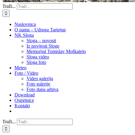
Traži...
Naslovnica
O nama – Udruga Tartajun
NK Sloga
Sloga – novosti
Iz povijesti Sloge
Memorijal Tomislav Moškatelo
Sloga video
Sloga foto
Meteo
Foto / Video
Video galerija
Foto galerije
Foto dana arhiva
Download
Osmrtnice
Kontakt
Traži...