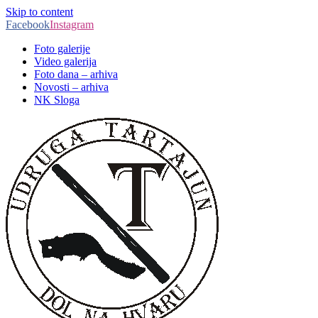
Skip to content
Facebook
Instagram
Foto galerije
Video galerija
Foto dana – arhiva
Novosti – arhiva
NK Sloga