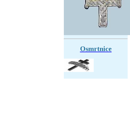
Osmrtnice