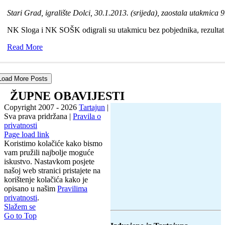
Stari Grad, igralište Dolci, 30.1.2013. (srijeda), zaostala utakmica 
NK Sloga i NK SOŠK odigrali su utakmicu bez pobjednika, rezultat j
Read More
Load More Posts
ŽUPNE OBAVIJESTI
Copyright 2007 -
2026
Tartajun
|
Sva prava pridržana |
Pravila o
privatnosti
Page load link
Koristimo kolačiće kako bismo
vam pružili najbolje moguće
iskustvo. Nastavkom posjete
našoj web stranici pristajete na
korištenje kolačića kako je
opisano u našim
Pravilima
privatnosti
.
Slažem se
Go to Top