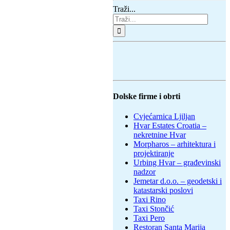
Traži...
Dolske firme i obrti
Cvjećarnica Ljiljan
Hvar Estates Croatia –
nekretnine Hvar
Morpharos – arhitektura i
projektiranje
Urbing Hvar – građevinski
nadzor
Jemetar d.o.o. – geodetski i
katastarski poslovi
Taxi Rino
Taxi Stončić
Taxi Pero
Restoran Santa Marija