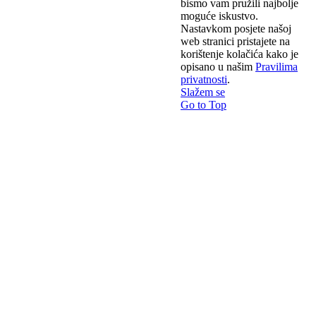
bismo vam pružili najbolje
moguće iskustvo.
Nastavkom posjete našoj
web stranici pristajete na
korištenje kolačića kako je
opisano u našim
Pravilima
privatnosti
.
Slažem se
Go to Top