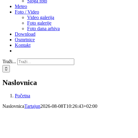
Sloga foto
Meteo
Foto / Video
Video galerija
Foto galerije
Foto dana arhiva
Download
Osmrtnice
Kontakt
Traži...
Naslovnica
Početna
Naslovnica
Tartajun
2026-08-08T10:26:43+02:00