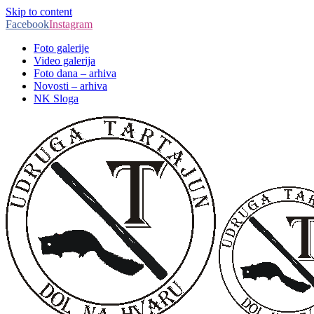
Skip to content
Facebook
Instagram
Foto galerije
Video galerija
Foto dana – arhiva
Novosti – arhiva
NK Sloga