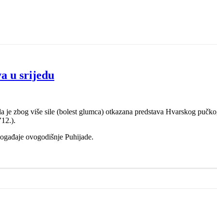
 u srijedu
da je zbog više sile (bolest glumca) otkazana predstava Hvarskog pučkog 
’12.).
događaje ovogodišnje Puhijade.