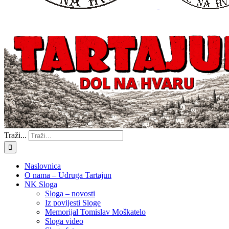
Traži...
Naslovnica
O nama – Udruga Tartajun
NK Sloga
Sloga – novosti
Iz povijesti Sloge
Memorijal Tomislav Moškatelo
Sloga video