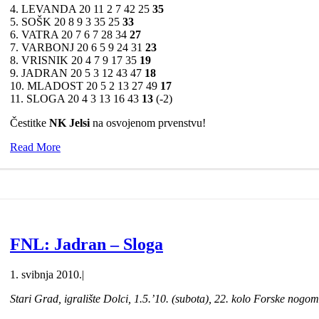
4. LEVANDA 20 11 2 7 42 25
35
5. SOŠK 20 8 9 3 35 25
33
6. VATRA 20 7 6 7 28 34
27
7. VARBONJ 20 6 5 9 24 31
23
8. VRISNIK 20 4 7 9 17 35
19
9. JADRAN 20 5 3 12 43 47
18
10. MLADOST 20 5 2 13 27 49
17
11. SLOGA 20 4 3 13 16 43
13
(-2)
Čestitke
NK Jelsi
na osvojenom prvenstvu!
Read More
FNL: Jadran – Sloga
1. svibnja 2010.
|
Stari Grad, igralište Dolci, 1.5.’10. (subota), 22. kolo Forske nogom