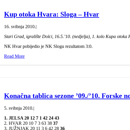
Kup otoka Hvara: Sloga – Hvar
16. svibnja 2010.
|
Stari Grad, igralište Dolci, 16.5.’10. (nedjelja), 1. kolo Kupa otoka
NK Hvar pobijedio je NK Slogu rezultatom 3:0.
Read More
Konačna tablica sezone ’09./’10. Forske n
5. svibnja 2010.
|
1. JELSA 20 12 7 1 42 24
43
2. HVAR 20 10 7 3 63 38
37
3. JUŽNJAK 20 11 3 6 42 28
36