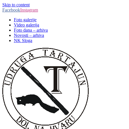
Skip to content
Facebook
Instagram
Foto galerije
Video galerija
Foto dana – arhiva
Novosti – arhiva
NK Sloga