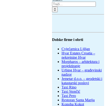
Dolske firme i obrti
Cvjećarnica Ljiljan
Hvar Estates Croatia –
nekretnine Hvar
Morpharos – arhitektura i
projektiranje
Urbing Hvar – građevinski
nadzor
Jemetar d.o.o. – geodetski i
katastarski poslovi
Taxi Rino
Taxi Stončić
Taxi Pero
Restoran Santa Marija
Konoba Kokot