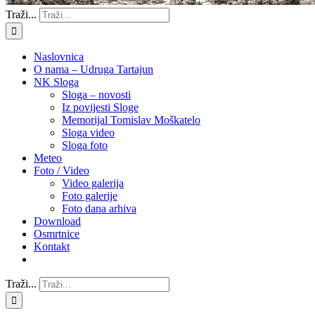
Traži...
Naslovnica
O nama – Udruga Tartajun
NK Sloga
Sloga – novosti
Iz povijesti Sloge
Memorijal Tomislav Moškatelo
Sloga video
Sloga foto
Meteo
Foto / Video
Video galerija
Foto galerije
Foto dana arhiva
Download
Osmrtnice
Kontakt
Traži...