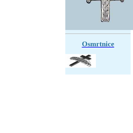
Osmrtnice