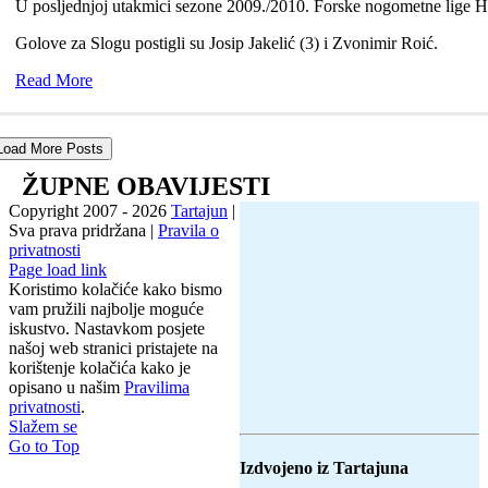
U posljednjoj utakmici sezone 2009./2010. Forske nogometne lige HN
Golove za Slogu postigli su Josip Jakelić (3) i Zvonimir Roić.
Read More
Load More Posts
ŽUPNE OBAVIJESTI
Copyright 2007 -
2026
Tartajun
|
Sva prava pridržana |
Pravila o
privatnosti
Page load link
Koristimo kolačiće kako bismo
vam pružili najbolje moguće
iskustvo. Nastavkom posjete
našoj web stranici pristajete na
korištenje kolačića kako je
opisano u našim
Pravilima
privatnosti
.
Slažem se
Go to Top
Izdvojeno iz Tartajuna