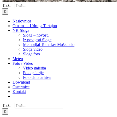
Traži...
Naslovnica
O nama – Udruga Tartajun
NK Sloga
Sloga – novosti
Iz povijesti Sloge
Memorijal Tomislav Moškatelo
Sloga video
Sloga foto
Meteo
Foto / Video
Video galerija
Foto galerije
Foto dana arhiva
Download
Osmrtnice
Kontakt
Traži...