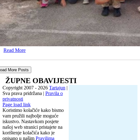
Read More
oad More Posts
ŽUPNE OBAVIJESTI
Copyright 2007 -
2026
Tartajun
|
Sva prava pridržana |
Pravila o
privatnosti
Page load link
Koristimo kolačiće kako bismo
vam pružili najbolje moguće
iskustvo. Nastavkom posjete
našoj web stranici pristajete na
korištenje kolačića kako je
opisano u našim
Pravilima