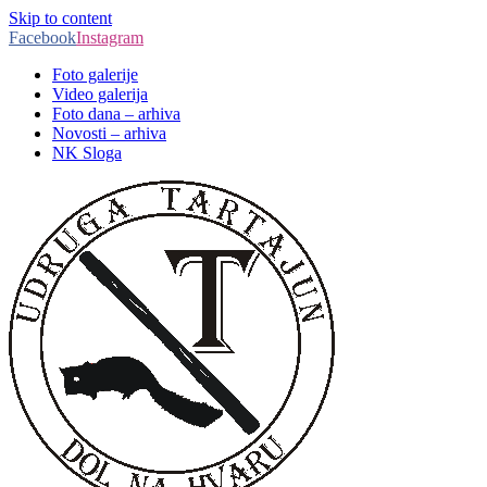
Skip to content
Facebook
Instagram
Foto galerije
Video galerija
Foto dana – arhiva
Novosti – arhiva
NK Sloga