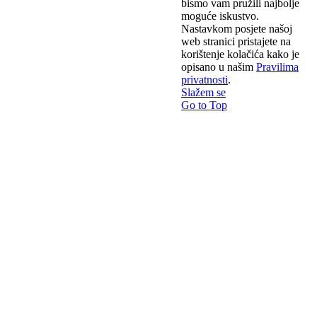
bismo vam pružili najbolje
moguće iskustvo.
Nastavkom posjete našoj
web stranici pristajete na
korištenje kolačića kako je
opisano u našim
Pravilima
privatnosti
.
Slažem se
Go to Top