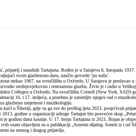
prijatelj i suradnik Tartajuna. Rođen je u Sarajevu 6. listopada 1937. u
hvaljujući svom glazbenom daru, naučio govoriti ‘po našu’.
ktorat stekao 1967. na sveučilištu u Oxfordu. U Sarajevu je predavao u 
zvodio srednjovjekovnu i renesansnu glazbu. Živio je i radio u Velikoj B
dalen Collegeu u Oxfordu. Na sveučilištu Cornell (New York, SAD) go
 Dalmaciji 16. i 17. stoljeća, a posebno je zanimljiv njegov rad o muzi
za glazbenu umjetnost i muzikologiju.
kući u Šiberiji, gdje su ga sve do prošlog ljeta 2023. posjećivali prijat
2013. godine u organizaciji udruge Tartajun bio posvećen skup „Petar K
en je godinu dana kasnije. U 17. broju Tartajuna iz 2021. Bojan je obj
vih osam objavljeni su u publikaciji „Sonetni dijalog. Soneti iz i od Ši
menu na umnog i dragog prijatelja.