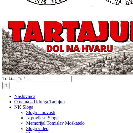
Traži...
Naslovnica
O nama – Udruga Tartajun
NK Sloga
Sloga – novosti
Iz povijesti Sloge
Memorijal Tomislav Moškatelo
Sloga video