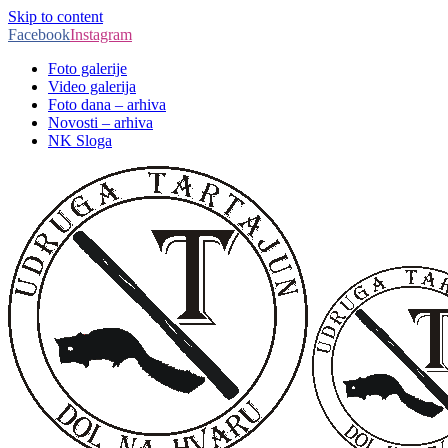
Skip to content
Facebook
Instagram
Foto galerije
Video galerija
Foto dana – arhiva
Novosti – arhiva
NK Sloga