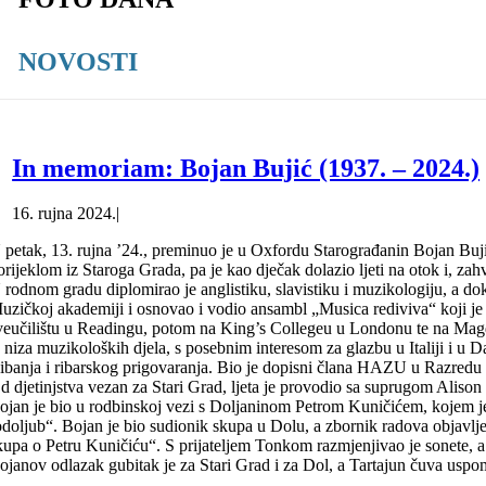
NOVOSTI
In memoriam: Bojan Bujić (1937. – 2024.)
16. rujna 2024.
|
 petak, 13. rujna ’24., preminuo je u Oxfordu Starograđanin Bojan Bujić, 
orijeklom iz Staroga Grada, pa je kao dječak dolazio ljeti na otok i, za
 rodnom gradu diplomirao je anglistiku, slavistiku i muzikologiju, a do
uzičkoj akademiji i osnovao i vodio ansambl „Musica rediviva“ koji je i
veučilištu u Readingu, potom na King’s Collegeu u Londonu te na Mag
e niza muzikoloških djela, s posebnim interesom za glazbu u Italiji i u
ibanja i ribarskog prigovaranja. Bio je dopisni člana HAZU u Razredu 
d djetinjstva vezan za Stari Grad, ljeta je provodio sa suprugom Alison u 
ojan je bio u rodbinskoj vezi s Doljaninom Petrom Kuničićem, kojem je 
odoljub“. Bojan je bio sudionik skupa u Dolu, a zbornik radova objavlj
kupa o Petru Kuničiću“. S prijateljem Tonkom razmjenjivao je sonete, a s
ojanov odlazak gubitak je za Stari Grad i za Dol, a Tartajun čuva uspo