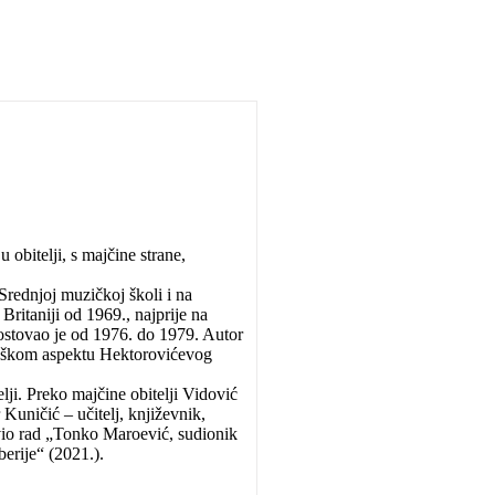
 obitelji, s majčine strane,
Srednjoj muzičkoj školi i na
ritaniji od 1969., najprije na
stovao je od 1976. do 1979. Autor
kološkom aspektu Hektorovićevog
elji. Preko majčine obitelji Vidović
uničić – učitelj, književnik,
avio rad „Tonko Maroević, sudionik
berije“ (2021.).