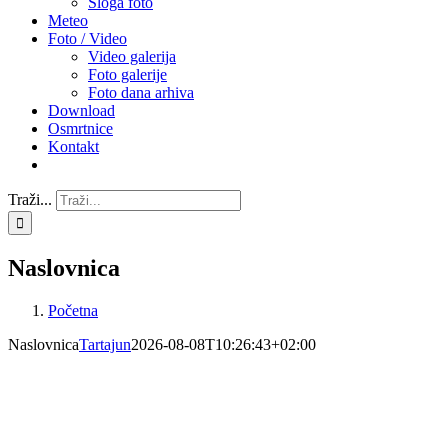
Sloga foto
Meteo
Foto / Video
Video galerija
Foto galerije
Foto dana arhiva
Download
Osmrtnice
Kontakt
Traži...
Naslovnica
Početna
Naslovnica
Tartajun
2026-08-08T10:26:43+02:00