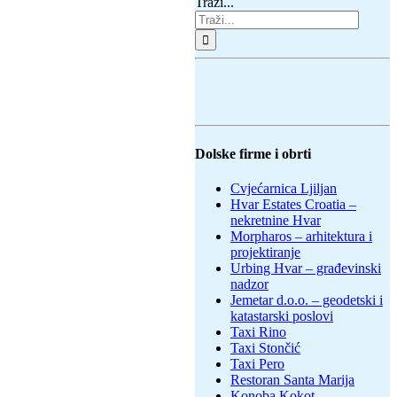
Traži...
Dolske firme i obrti
Cvjećarnica Ljiljan
Hvar Estates Croatia –
nekretnine Hvar
Morpharos – arhitektura i
projektiranje
Urbing Hvar – građevinski
nadzor
Jemetar d.o.o. – geodetski i
katastarski poslovi
Taxi Rino
Taxi Stončić
Taxi Pero
Restoran Santa Marija
Konoba Kokot