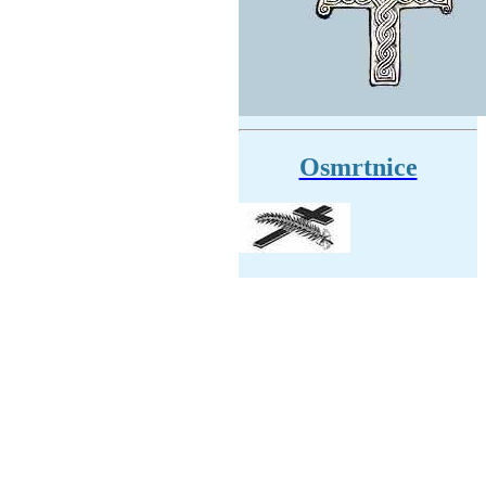
Osmrtnice