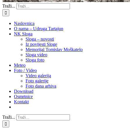
Traži...
Naslovnica
O nama – Udruga Tartajun
NK Sloga
Sloga – novosti
Iz povijesti Sloge
Memorijal Tomislav Moškatelo
Sloga video
Sloga foto
Meteo
Foto / Video
Video galerija
Foto galerije
Foto dana arhiva
Download
Osmrtnice
Kontakt
Traži...