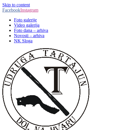
Skip to content
Facebook
Instagram
Foto galerije
Video galerija
Foto dana – arhiva
Novosti – arhiva
NK Sloga