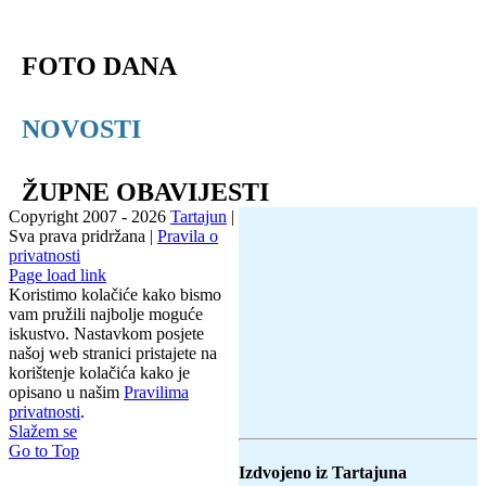
FOTO DANA
NOVOSTI
ŽUPNE OBAVIJESTI
Copyright 2007 -
2026
Tartajun
|
Sva prava pridržana |
Pravila o
privatnosti
Page load link
Koristimo kolačiće kako bismo
vam pružili najbolje moguće
iskustvo. Nastavkom posjete
našoj web stranici pristajete na
korištenje kolačića kako je
opisano u našim
Pravilima
privatnosti
.
Slažem se
Go to Top
Izdvojeno iz Tartajuna