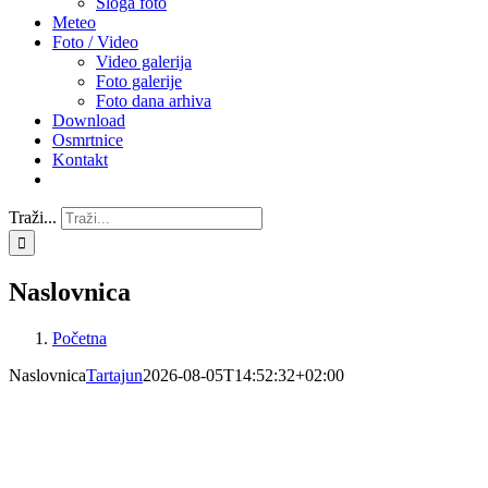
Sloga foto
Meteo
Foto / Video
Video galerija
Foto galerije
Foto dana arhiva
Download
Osmrtnice
Kontakt
Traži...
Naslovnica
Početna
Naslovnica
Tartajun
2026-08-05T14:52:32+02:00