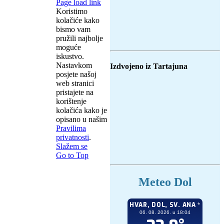
Page load link
Koristimo
kolačiće kako
bismo vam
pružili najbolje
moguće
iskustvo.
Nastavkom
Izdvojeno iz Tartajuna
posjete našoj
web stranici
pristajete na
korištenje
kolačića kako je
opisano u našim
Pravilima
privatnosti
.
Slažem se
Go to Top
Meteo Dol