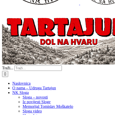
Traži...
Naslovnica
O nama – Udruga Tartajun
NK Sloga
Sloga – novosti
Iz povijesti Sloge
Memorijal Tomislav Moškatelo
Sloga video