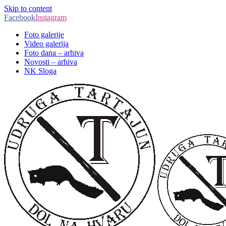
Skip to content
Facebook
Instagram
Foto galerije
Video galerija
Foto dana – arhiva
Novosti – arhiva
NK Sloga