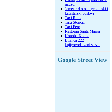
nadzor
Jemetar d.o.o. – geodetski i
katastarski poslovi
Taxi Rino
Taxi Stončić
Taxi Pero
Restoran Santa Marija
Konoba Kokot
Bilanca 222 –
knjigovodstveni servis
Google Street View