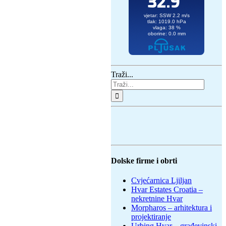
Traži...
Dolske firme i obrti
Cvjećarnica Ljiljan
Hvar Estates Croatia –
nekretnine Hvar
Morpharos – arhitektura i
projektiranje
Urbing Hvar – građevinski