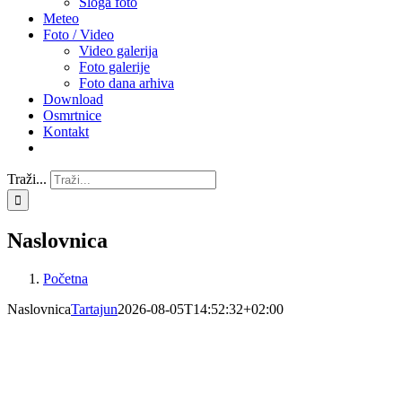
Sloga foto
Meteo
Foto / Video
Video galerija
Foto galerije
Foto dana arhiva
Download
Osmrtnice
Kontakt
Traži...
Naslovnica
Početna
Naslovnica
Tartajun
2026-08-05T14:52:32+02:00