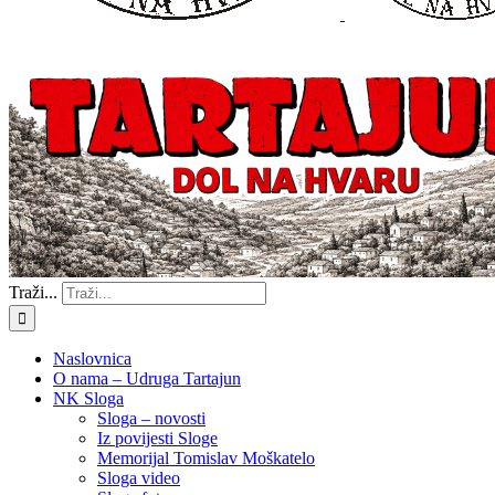
Traži...
Naslovnica
O nama – Udruga Tartajun
NK Sloga
Sloga – novosti
Iz povijesti Sloge
Memorijal Tomislav Moškatelo
Sloga video