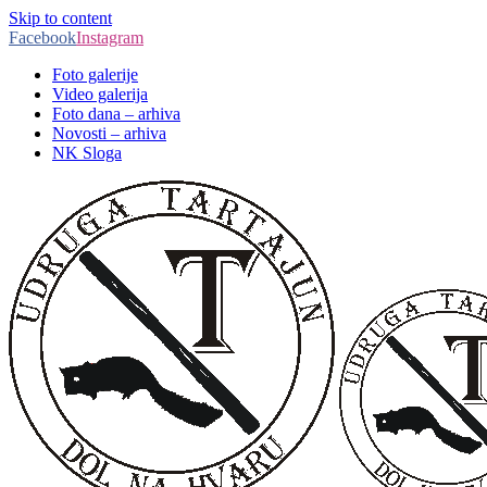
Skip to content
Facebook
Instagram
Foto galerije
Video galerija
Foto dana – arhiva
Novosti – arhiva
NK Sloga