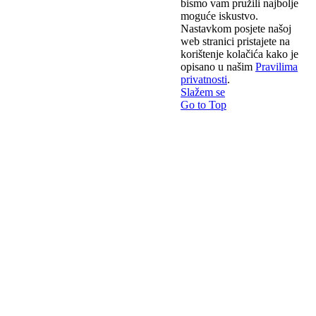
bismo vam pružili najbolje
moguće iskustvo.
Nastavkom posjete našoj
web stranici pristajete na
korištenje kolačića kako je
opisano u našim
Pravilima
privatnosti
.
Slažem se
Go to Top