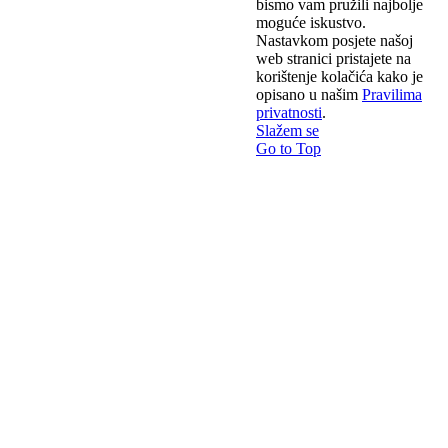
bismo vam pružili najbolje
moguće iskustvo.
Nastavkom posjete našoj
web stranici pristajete na
korištenje kolačića kako je
opisano u našim
Pravilima
privatnosti
.
Slažem se
Go to Top