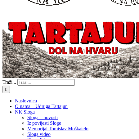
Traži...
Naslovnica
O nama – Udruga Tartajun
NK Sloga
Sloga – novosti
Iz povijesti Sloge
Memorijal Tomislav Moškatelo
Sloga video