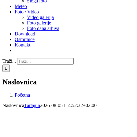
Sloga foto
Meteo
Foto / Video
Video galerija
Foto galerije
Foto dana arhiva
Download
Osmrtnice
Kontakt
Traži...
Naslovnica
Početna
Naslovnica
Tartajun
2026-08-05T14:52:32+02:00