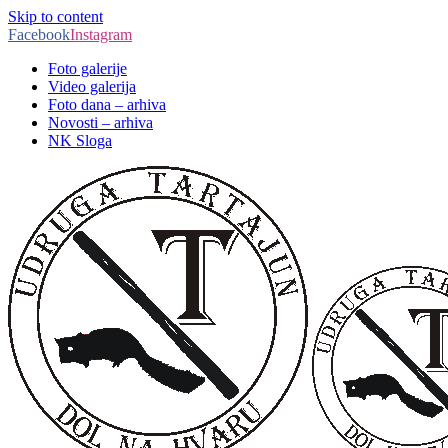
Skip to content
Facebook
Instagram
Foto galerije
Video galerija
Foto dana – arhiva
Novosti – arhiva
NK Sloga