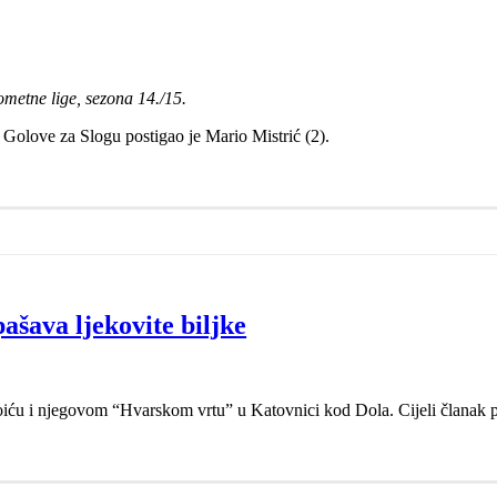
ometne lige, sezona 14./15.
olove za Slogu postigao je Mario Mistrić (2).
šava ljekovite biljke
iću i njegovom “Hvarskom vrtu” u Katovnici kod Dola. Cijeli članak p