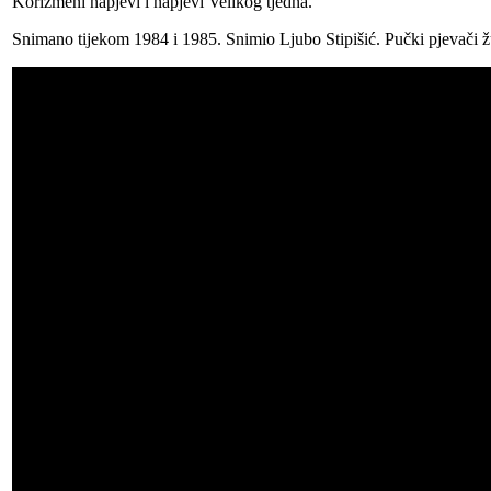
Korizmeni napjevi i napjevi Velikog tjedna.
Snimano tijekom 1984 i 1985. Snimio Ljubo Stipišić. Pučki pjevači 