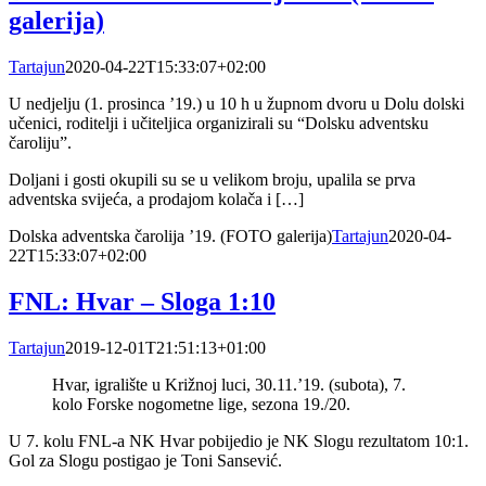
galerija)
Tartajun
2020-04-22T15:33:07+02:00
U nedjelju (1. prosinca ’19.) u 10 h u župnom dvoru u Dolu dolski
učenici, roditelji i učiteljica organizirali su “Dolsku adventsku
čaroliju”.
Doljani i gosti okupili su se u velikom broju, upalila se prva
adventska svijeća, a prodajom kolača i […]
Dolska adventska čarolija ’19. (FOTO galerija)
Tartajun
2020-04-
22T15:33:07+02:00
FNL: Hvar – Sloga 1:10
Tartajun
2019-12-01T21:51:13+01:00
Hvar, igralište u Križnoj luci, 30.11.’19. (subota), 7.
kolo Forske nogometne lige, sezona 19./20.
U 7. kolu FNL-a NK Hvar pobijedio je NK Slogu rezultatom 10:1.
Gol za Slogu postigao je Toni Sansević.