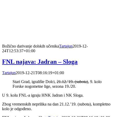
Božićno darivanje dolskih učenika
Tartajun
2019-12-
24T12:53:37+01:00
FNL najava: Jadran – Sloga
Tartajun
2019-12-21T08:16:19+01:00
Stari Grad, igralište Dolci,
21.12.’19. (subota)
, 9. kolo
Forske nogometne lige, sezona 19./20.
U 9. kolu FNL-a igraju HNK Jadran i NK Sloga.
Zbog vremenskih neprilika na dan 21.12.’19. (subota), kompletno
kolo je odgođeno.