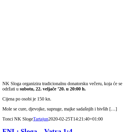
NK Sloga organizira tradicionalnu donatorsku večeru, koja će se
održati u
subotu, 22. veljače ’20. u 20:00 h.
Cijena po osobi je 150 kn.
Mole se cure, djevojke, supruge, majke sadašnjih i bivših […]
Tonci NK Sloge
Tartajun
2020-02-25T14:21:40+01:00
FNL: Sloga – Vatra 1:4