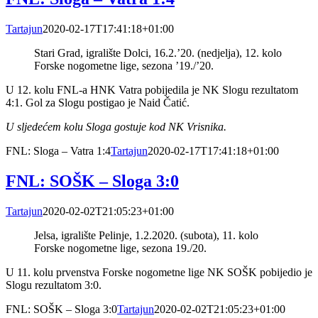
Tartajun
2020-02-17T17:41:18+01:00
Stari Grad, igralište Dolci, 16.2.’20. (nedjelja), 12. kolo
Forske nogometne lige, sezona ’19./’20.
U 12. kolu FNL-a HNK Vatra pobijedila je NK Slogu rezultatom
4:1. Gol za Slogu postigao je Naid Čatić.
U sljedećem kolu Sloga gostuje kod NK Vrisnika.
FNL: Sloga – Vatra 1:4
Tartajun
2020-02-17T17:41:18+01:00
FNL: SOŠK – Sloga 3:0
Tartajun
2020-02-02T21:05:23+01:00
Jelsa, igralište Pelinje, 1.2.2020. (subota), 11. kolo
Forske nogometne lige, sezona 19./20.
U 11. kolu prvenstva Forske nogometne lige NK SOŠK pobijedio je
Slogu rezultatom 3:0.
FNL: SOŠK – Sloga 3:0
Tartajun
2020-02-02T21:05:23+01:00