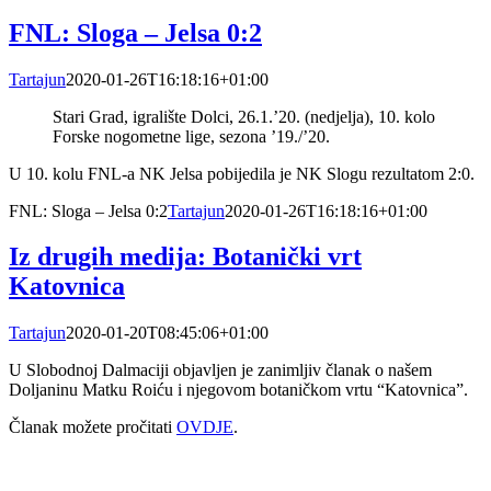
FNL: Sloga – Jelsa 0:2
Tartajun
2020-01-26T16:18:16+01:00
Stari Grad, igralište Dolci, 26.1.’20. (nedjelja), 10. kolo
Forske nogometne lige, sezona ’19./’20.
U 10. kolu FNL-a NK Jelsa pobijedila je NK Slogu rezultatom 2:0.
FNL: Sloga – Jelsa 0:2
Tartajun
2020-01-26T16:18:16+01:00
Iz drugih medija: Botanički vrt
Katovnica
Tartajun
2020-01-20T08:45:06+01:00
U Slobodnoj Dalmaciji objavljen je zanimljiv članak o našem
Doljaninu Matku Roiću i njegovom botaničkom vrtu “Katovnica”.
Članak možete pročitati
OVDJE
.