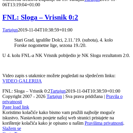
06T13:19:04+01:00
FNL: Sloga – Vrisnik 0:2
Tartajun
2019-11-04T10:38:59+01:00
Stari Grad, igralište Dolci, 2.11.’19. (subota), 4. kolo
Forske nogometne lige, sezona 19./20.
U 4. kolu FNL-a NK Vrisnik pobijedio je NK Slogu rezultatom 2:0.
Video zapis s utakmice možete pogledati na sljedećem linku:
VIDEO GALERIJA
FNL: Sloga – Vrisnik 0:2
Tartajun
2019-11-04T10:38:59+01:00
Copyright 2007 -
2026
Tartajun
| Sva prava pridržana |
Pravila o
privatnosti
Page load link
Koristimo kolačiće kako bismo vam pružili najbolje moguće
iskustvo. Nastavkom posjete našoj web stranici pristajete na
korištenje kolačića kako je opisano u našim
Pravilima privatnosti
.
Slažem se