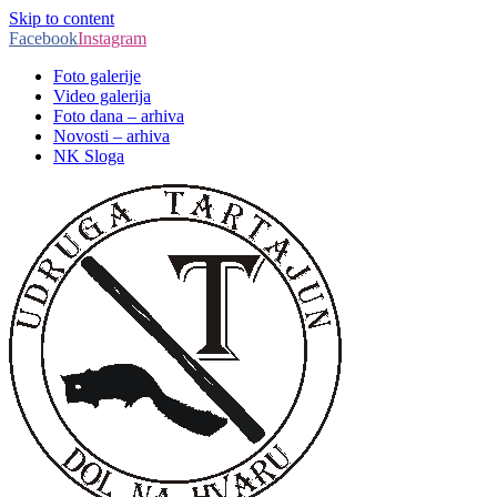
Skip to content
Facebook
Instagram
Foto galerije
Video galerija
Foto dana – arhiva
Novosti – arhiva
NK Sloga