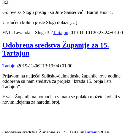
3:2.
Golove za Slogu postigli su Jure Sanseović i Bartul Biočić.
U idućem kolu u goste Slogi dolazi […]
FNL: Levanda – Sloga 3:2
Tartajun
2019-11-10T20:23:24+01:00
Odobrena sredstva Županije za 15.
Tartajun
Tartajun
2019-11-06T13:19:04+01:00
Prijavom na natječaj Splitsko-dalmatinske županije, ove godine
odobrena su nam sredstva za projekt “Izrada 15. broja lista
Tartajun”.
Hvala Županiji na pomoći, a vi nam se polako možete javljati s
novim idejama za naredni broj.
Odobrena sredstva Županije za 15. Tartajun
Tartajun
2019-11-