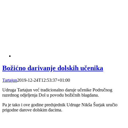
Božićno darivanje dolskih učenika
Tartajun
2019-12-24T12:53:37+01:00
Udruga Tartajun već tradicionalno daruje učenike Područnog
razednog odjeljenja Dol u povodu božićnih blagdana.
Pa je tako i ove godine predsjednik Udruge Nikša Šurjak uručio
prigodne darove dolskim đacima.