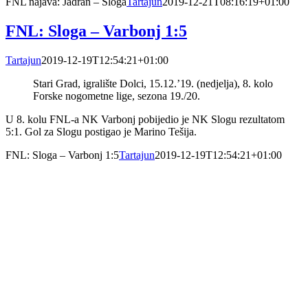
FNL najava: Jadran – Sloga
Tartajun
2019-12-21T08:16:19+01:00
FNL: Sloga – Varbonj 1:5
Tartajun
2019-12-19T12:54:21+01:00
Stari Grad, igralište Dolci, 15.12.’19. (nedjelja), 8. kolo
Forske nogometne lige, sezona 19./20.
U 8. kolu FNL-a NK Varbonj pobijedio je NK Slogu rezultatom
5:1. Gol za Slogu postigao je Marino Tešija.
FNL: Sloga – Varbonj 1:5
Tartajun
2019-12-19T12:54:21+01:00