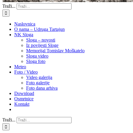
Traži...
Naslovnica
O nama – Udruga Tartajun
NK Sloga
Sloga – novosti
Iz povijesti Sloge
Memorijal Tomislav Moškatelo
Sloga video
Sloga foto
Meteo
Foto / Video
Video galerija
Foto galerije
Foto dana arhiva
Download
Osmrtnice
Kontakt
Traži...