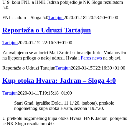
U 9. kolu FNL-a HNK Jadran pobijedio je NK Slogu rezultatom
5:0.
FNL: Jadran – Sloga 5:0
Tartajun
2020-01-18T20:53:50+01:00
Reportaža o Udruzi Tartajun
Tartajun
2020-01-15T22:16:39+01:00
Zahvaljujemo se autorici Maji Zrnić i snimatelju Jurici Vodanoviću
na lijepom prilogu o našoj udruzi. Hvala i
Faros news
na objavi.
Reportaža o Udruzi Tartajun
Tartajun
2020-01-15T22:16:39+01:00
Kup otoka Hvara: Jadran – Sloga 4:0
Tartajun
2020-01-11T19:15:18+01:00
Stari Grad, igralište Dolci, 11.1.’20. (subota), pretkolo
nogometnog kupa otoka Hvara, sezona ’19./’20.
U pretkolu nogometnog kupa otoka Hvara HNK Jadran pobijedio
je NK Slogu rezultatom 4:0.