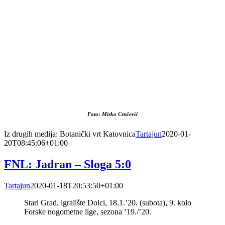
Foto: Mirko Crnčević
Iz drugih medija: Botanički vrt Katovnica
Tartajun
2020-01-
20T08:45:06+01:00
FNL: Jadran – Sloga 5:0
Tartajun
2020-01-18T20:53:50+01:00
Stari Grad, igralište Dolci, 18.1.’20. (subota), 9. kolo
Forske nogometne lige, sezona ’19./’20.