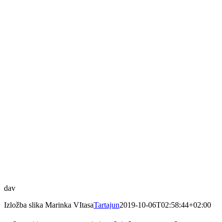
dav
Izložba slika Marinka VItasa
Tartajun
2019-10-06T02:58:44+02:00