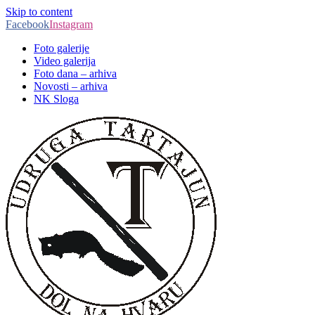
Skip to content
Facebook
Instagram
Foto galerije
Video galerija
Foto dana – arhiva
Novosti – arhiva
NK Sloga