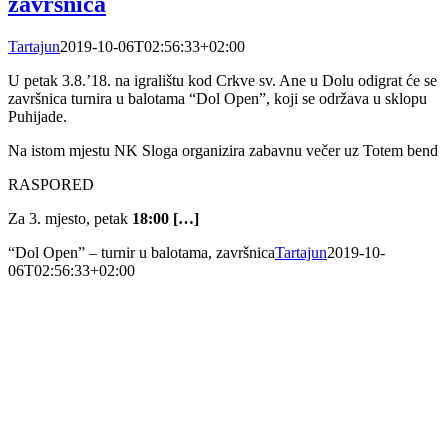
završnica
Tartajun
2019-10-06T02:56:33+02:00
U petak 3.8.’18. na igralištu kod Crkve sv. Ane u Dolu odigrat će se
završnica turnira u balotama “Dol Open”, koji se održava u sklopu
Puhijade.
Na istom mjestu NK Sloga organizira zabavnu večer uz Totem bend
RASPORED
Za 3. mjesto, petak
18:00 […]
“Dol Open” – turnir u balotama, završnica
Tartajun
2019-10-
06T02:56:33+02:00