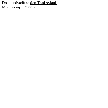
Dola predvodit će
don Toni Aviani
.
Misa počinje u
9:00 h
.