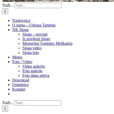
Traži...
Naslovnica
O nama – Udruga Tartajun
NK Sloga
Sloga – novosti
Iz povijesti Sloge
Memorijal Tomislav Moškatelo
Sloga video
Sloga foto
Meteo
Foto / Video
Video galerija
Foto galerije
Foto dana arhiva
Download
Osmrtnice
Kontakt
Traži...