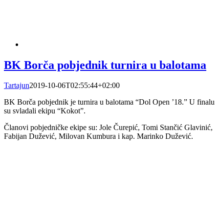
BK Borča pobjednik turnira u balotama
Tartajun
2019-10-06T02:55:44+02:00
BK Borča pobjednik je turnira u balotama “Dol Open ’18.” U finalu
su svladali ekipu “Kokot”.
Članovi pobjedničke ekipe su: Jole Čurepić, Tomi Stančić Glavinić,
Fabijan Dužević, Milovan Kumbura i kap. Marinko Dužević.