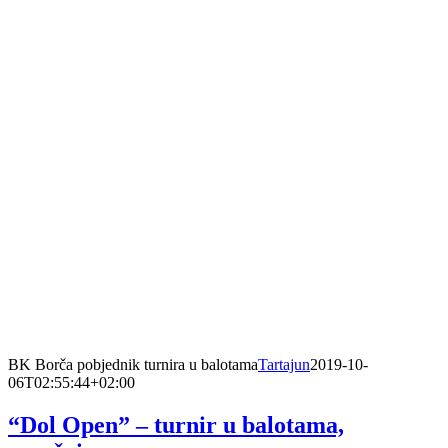
BK Borča pobjednik turnira u balotama
Tartajun
2019-10-
06T02:55:44+02:00
“Dol Open” – turnir u balotama,