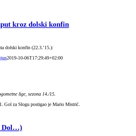
ut kroz dolski konfin
ta dolski konfin (22.3.’15.):
ajun
2019-10-06T17:29:49+02:00
nogometne lige, sezona 14./15.
 Gol za Slogu postigao je Mario Mistrić.
ni Dol…)