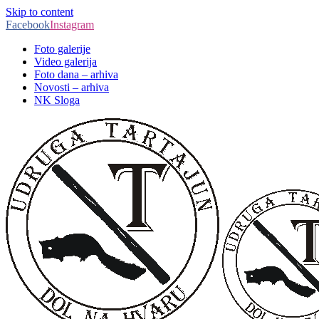
Skip to content
Facebook
Instagram
Foto galerije
Video galerija
Foto dana – arhiva
Novosti – arhiva
NK Sloga