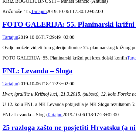
KRIŽ BOGOLJUBNOSTI – Mihael Stančić (Antuna)
Križonoše ’15.
Tartajun
2019-10-06T17:30:12+02:00
FOTO GALERIJA: 55. Planinarski križni p
Tartajun
2019-10-06T17:29:49+02:00
Ovdje možete vidjeti foto galeriju dionice 55. planinarskog križnog pu
FOTO GALERIJA: 55. Planinarski križni put kroz dolski konfin
Tart
FNL: Levanda – Sloga
Tartajun
2019-10-06T18:17:23+02:00
Hvar, igralište u Križnoj luci, .21.3.2015. (subota), 12. kolo Forske 
U 12. kolu FNL-a NK Levanda pobijedila je NK Slogu rezultatom 5:1.
FNL: Levanda – Sloga
Tartajun
2019-10-06T18:17:23+02:00
25 razloga zašto ne posjetiti Hrvatsku (a 