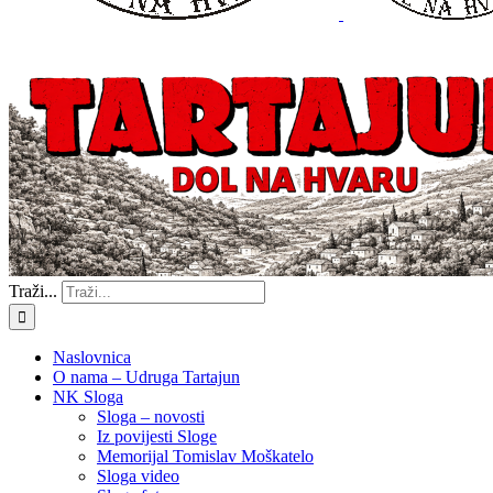
Traži...
Naslovnica
O nama – Udruga Tartajun
NK Sloga
Sloga – novosti
Iz povijesti Sloge
Memorijal Tomislav Moškatelo
Sloga video