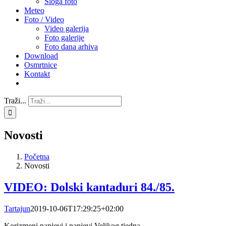
Sloga foto
Meteo
Foto / Video
Video galerija
Foto galerije
Foto dana arhiva
Download
Osmrtnice
Kontakt
Traži...
Novosti
Početna
Novosti
VIDEO: Dolski kantaduri 84./85.
Tartajun
2019-10-06T17:29:25+02:00
Korizmeni napjevi i napjevi Velikog tjedna.